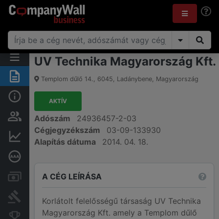
UV Technika Magyarország Kft.
Összegzés
Templom dűlő 14.
,
6045
,
Ladánybene
,
Magyarország
Alap információk
AKTÍV
Személyek és tulajdonjog
Adószám
24936457-2-03
Cégjegyzékszám
03-09-133930
Pénzügyi információk
Alapítás dátuma
2014. 04. 18.
Mélyreható hitelminősítés
A CÉG LEÍRÁSA
Számlák és zárolások
Bírósági eljárások
Korlátolt felelősségű társaság UV Technika
Magyarország Kft. amely a Templom dűlő
Konkurens cégek