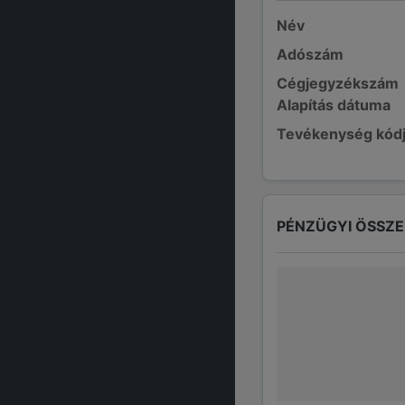
Név
Adószám
Cégjegyzékszám
Alapítás dátuma
Tevékenység kód
PÉNZÜGYI ÖSSZ