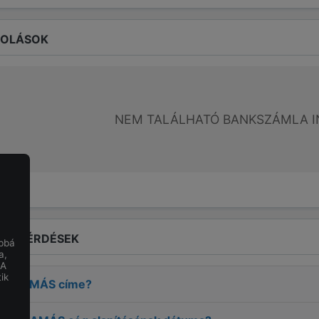
ROLÁSOK
NEM TALÁLHATÓ BANKSZÁMLA I
LT KÉRDÉSEK
obbá
a,
 A
ik
ÁD TAMÁS
címe?