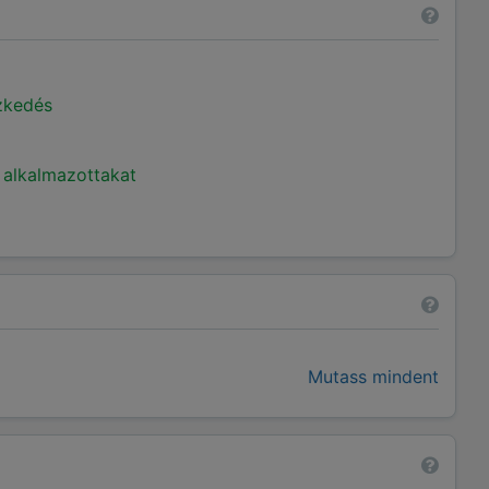
ézkedés
 alkalmazottakat
Mutass mindent