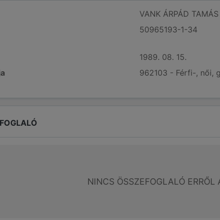
VANK ÁRPÁD TAMÁS
50965193-1-34
1989. 08. 15.
ja
962103 - Férfi-, női,
EFOGLALÓ
NINCS ÖSSZEFOGLALÓ ERRŐL 