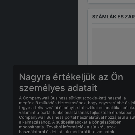
SZÁMLÁK ÉS ZÁ
Nagyra értékeljük az Ön
személyes adatait
A Companywall Business sütiket (cookie-kat) használ a
GYAKRAN ISMÉTE
megfelelő működés biztosításához, hogy egyszerűbbé és j
tegye a felhasználói élményt, statisztikai és analitikai célokr
valamint a portál funkcionalitásának fejlesztése érdekében.
Companywall Business portál használatával hozzájárul a süt
Mi
VANK ÁRP
alkalmazásához. A sütibeállításokat a böngészőjében
módosíthatja. További információk a sütikről, azok
használatáról és letiltásuk módjáról itt olvashatók.