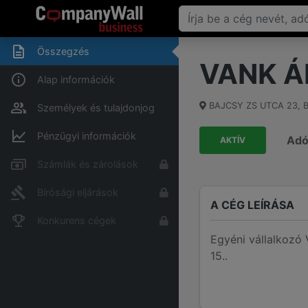
Összegzés
VANK Á
Alap információk
BAJCSY ZS UTCA 23
,
B
Személyek és tulajdonjog
Pénzügyi információk
Ad
AKTÍV
Számlák és zárolások
Bírósági eljárások
A CÉG LEÍRÁSA
Konkurens cégek
Egyéni vállalkoz
15..