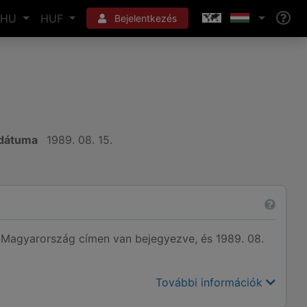
HU
HUF
Bejelentkezés
 dátuma
1989. 08. 15.
agyarország címen van bejegyezve, és 1989. 08.
További információk