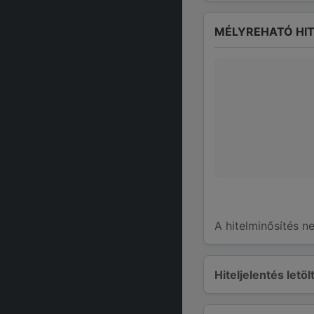
MÉLYREHATÓ HIT
A hitelminősítés n
Hiteljelentés letö