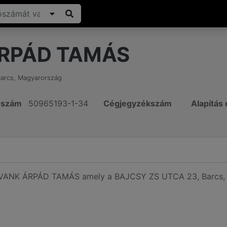
RPÁD TAMÁS
arcs
,
Magyarország
ószám
50965193-1-34
Cégjegyzékszám
Alapítás
ó VANK ÁRPÁD TAMÁS amely a BAJCSY ZS UTCA 23, Barcs, M