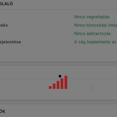
GLALÓ
Nincs végrehajtás
edés
Nincs biztosítási int
Nincs adótartozás
bejelentése
A cég bejelentette az
ÓK