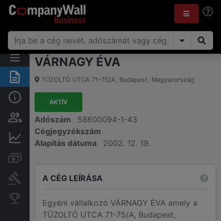
VÁRNAGY ÉVA
Összegzés
TŰZOLTÓ UTCA 71-75/A
,
Budapest
,
Magyarország
Alap információk
AKTÍV
Személyek és tulajdonjog
Adószám
58600094-1-43
Cégjegyzékszám
Pénzügyi információk
Alapítás dátuma
2002. 12. 19.
Számlák és zárolások
A CÉG LEÍRÁSA
Bírósági eljárások
Konkurens cégek
Egyéni vállalkozó VÁRNAGY ÉVA amely a
TŰZOLTÓ UTCA 71-75/A, Budapest,