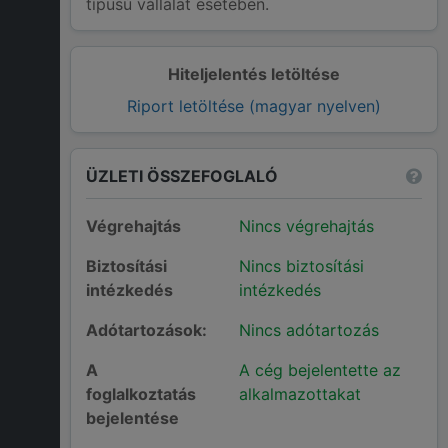
típusú vállalat esetében.
Hiteljelentés letöltése
Riport letöltése (magyar nyelven)
ÜZLETI ÖSSZEFOGLALÓ
Végrehajtás
Nincs végrehajtás
Biztosítási
Nincs biztosítási
intézkedés
intézkedés
Adótartozások:
Nincs adótartozás
A
A cég bejelentette az
foglalkoztatás
alkalmazottakat
bejelentése