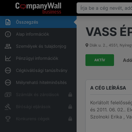
Összegzés
VASS ÉP
Alap információk
Diák u. 2.
,
4551
,
Nyíreg
Személyek és tulajdonjog
Pénzügyi információk
Ad
AKTÍV
Cégkiválósági tanúsítvány
Mélyreható hitelminősítés
A CÉG LEÍRÁSA
Számlák és zárolások
Korlátolt felelős
Bírósági eljárások
és 2011. 06. 02.. 
Szolnoki Erika , V
Konkurens cégek