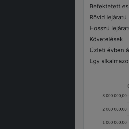
Befektetett e
Rövid lejáratú
Hosszú lejára
Követelések
Üzleti évben á
Egy alkalmazot
3 000 000,00
2 000 000,00
1 000 000,00