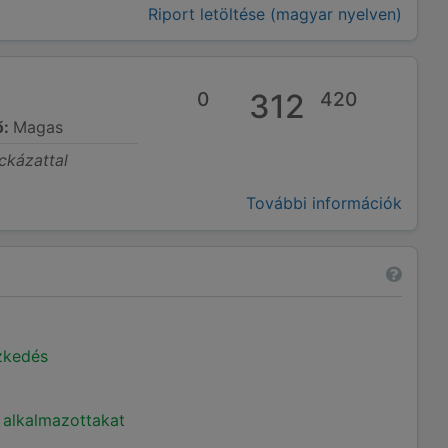
Riport letöltése (magyar nyelven)
0
312
420
ő:
Magas
ckázattal
További információk
ézkedés
 alkalmazottakat