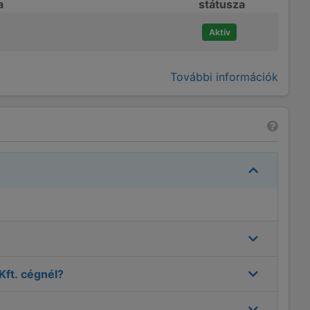
a
státusza
Aktív
További információk
ft.
cégnél?