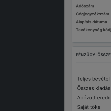
Adószám
Cégjegyzékszám
Alapítás dátuma
Tevékenység kód
PÉNZÜGYI ÖSSZ
Teljes bevétel
Összes kiadás
Adózott ered
Saját tőke