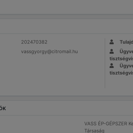
202470382
Tulaj
vassgyorgy@citromail.hu
Ügyve
tisztségvi
Ügyve
tisztségvi
ÓK
VASS ÉP-GÉPSZER Kere
Társaság