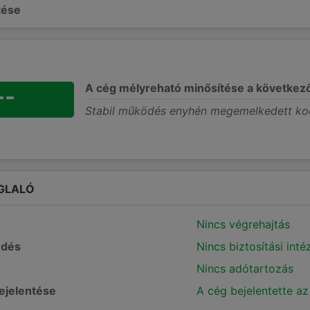
ltése
A cég mélyreható minősítése a következ
--
Stabil működés enyhén megemelkedett ko
GLALÓ
Nincs végrehajtás
edés
Nincs biztosítási int
Nincs adótartozás
bejelentése
A cég bejelentette az