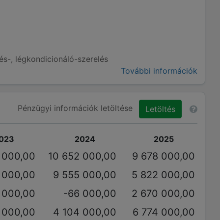
tés-, légkondicionáló-szerelés
További információk
Pénzügyi információk letöltése
Letöltés
023
2024
2025
 000,00
10 652 000,00
9 678 000,00
 000,00
9 555 000,00
5 822 000,00
 000,00
-66 000,00
2 670 000,00
 000,00
4 104 000,00
6 774 000,00