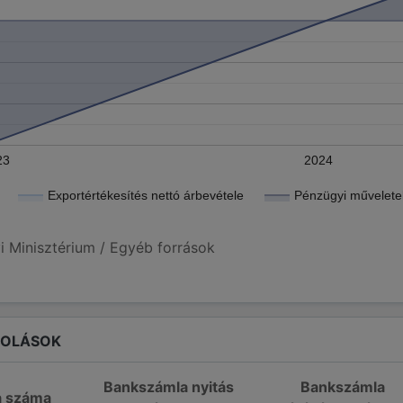
23
2024
Exportértékesítés nettó árbevétele
Pénzügyi műveletek
i Minisztérium / Egyéb források
ROLÁSOK
Bankszámla nyitás
Bankszámla
a száma