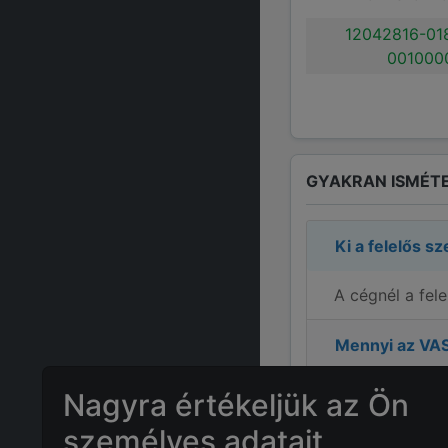
12042816-01
001000
GYAKRAN ISMÉTE
Ki a felelős s
A cégnél a fel
Mennyi az
VAS
Mekkora a ny
Nagyra értékeljük az Ön
személyes adatait
Mi
VASS ÉP-GÉ