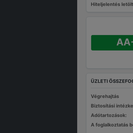
Hiteljelentés letö
AA
ÜZLETI ÖSSZEFO
Végrehajtás
Biztosítási intézk
Adótartozások:
A foglalkoztatás 