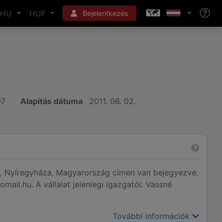
HU
HUF
Bejelentkezés
97
Alapítás dátuma
2011. 06. 02.
51, Nyíregyháza, Magyarország címen van bejegyezve,
mail.hu. A vállalat jelenlegi igazgatói: Vassné
További információk