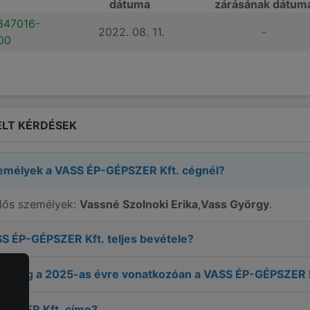
dátuma
zárásának dátum
847016-
2022. 08. 11.
-
00
LT KÉRDÉSEK
zemélyek a
VASS ÉP-GÉPSZER Kft.
cégnél?
elős személyek:
Vassné Szolnoki Erika
,
Vass György
.
S ÉP-GÉPSZER Kft.
teljes bevétele?
ereség a
2025
-as évre vonatkozóan a
VASS ÉP-GÉPSZER K
PSZER Kft.
címe?