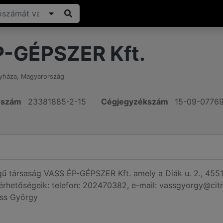
-GÉPSZER Kft.
yháza
,
Magyarország
ószám
23381885-2-15
Cégjegyzékszám
15-09-0776
ségű társaság VASS ÉP-GÉPSZER Kft. amely a Diák u. 2., 45
Elérhetőségeik: telefon: 202470382, e-mail: vassgyorgy@citro
ass György