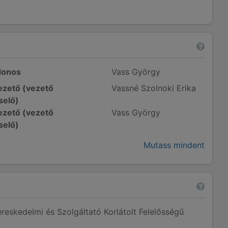
donos
Vass György
zető (vezető
Vassné Szolnoki Erika
selő)
zető (vezető
Vass György
selő)
Mutass mindent
skedelmi és Szolgáltató Korlátolt Felelősségű