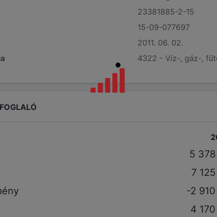
23381885-2-15
15-09-077697
2011. 06. 02.
ja
4322 - Víz-, gáz-, fű
EFOGLALÓ
2
5 378
7 125
mény
-2 910
4 170