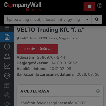
VELTO Trading Kft. "f. a."
Összegzés
474/2. hrsz.
,
8696
,
Táska
,
Magyarország
Alap információk
INKATÍV - TÖRÖLVE
Személyek és tulajdonjog
Adószám
25869707-2-14
Cégjegyzékszám
14-09-315652
Pénzügyi információk
Alapítás dátuma
2017. 02. 08.
Bankszámla zárásának dátuma
2026. 03. 30.
Mélyreható hitelminősítés
Számlák és zárolások
A CÉG LEÍRÁSA
Bírósági eljárások
Korlátolt felelősségű társaság VELTO
Konkurens cégek