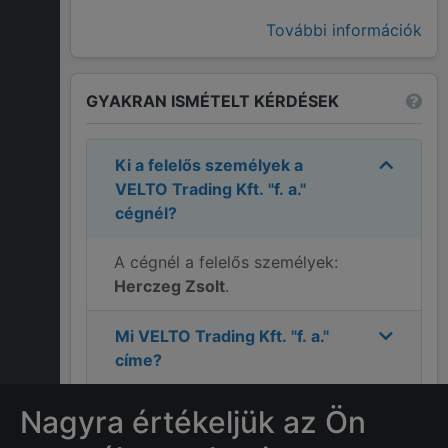
További információk
GYAKRAN ISMÉTELT KÉRDÉSEK
Ki a felelős személyek a
VELTO Trading Kft. "f. a."
cégnél?
A cégnél a felelős személyek:
Herczeg Zsolt
.
Mi
VELTO Trading Kft. "f. a."
címe?
Melyek a
VELTO Trading Kft.
Nagyra értékeljük az Ön
"f. a."
elérhetőségei?