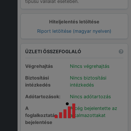
típusú vállalat esetében.
Hiteljelentés letöltése
Riport letöltése (magyar nyelven)
ÜZLETI ÖSSZEFOGLALÓ
Végrehajtás
Nincs végrehajtás
Biztosítási
Nincs biztosítási
intézkedés
intézkedés
Adótartozások:
Nincs adótartozás
A
A cég bejelentette az
foglalkoztatás
alkalmazottakat
bejelentése