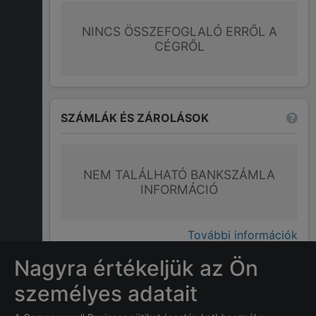
NINCS ÖSSZEFOGLALÓ ERRŐL A
CÉGRŐL
SZÁMLÁK ÉS ZÁROLÁSOK
NEM TALÁLHATÓ BANKSZÁMLA
INFORMÁCIÓ
További információk
Nagyra értékeljük az Ön
GYAKRAN ISMÉTELT KÉRDÉSEK
személyes adatait