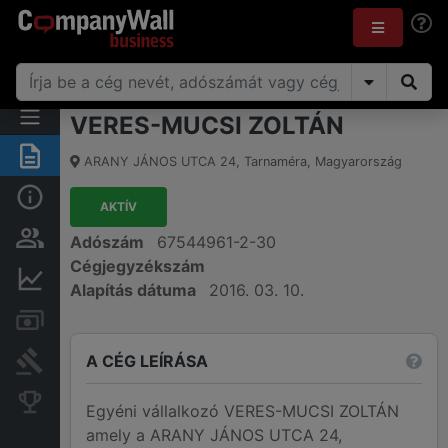
VERES-MUCSI ZOLTÁN
Összegzés
ARANY JÁNOS UTCA 24
,
Tarnaméra
,
Magyarország
Alap információk
AKTÍV
Személyek és tulajdonjog
Adószám
67544961-2-30
Cégjegyzékszám
Pénzügyi információk
Alapítás dátuma
2016. 03. 10.
Számlák és zárolások
A CÉG LEÍRÁSA
Bírósági eljárások
Konkurens cégek
Egyéni vállalkozó VERES-MUCSI ZOLTÁN
amely a ARANY JÁNOS UTCA 24,