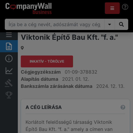
Viktonik Építő Bau Kft. "f. a."
Összegzés
Alap információk
INKATÍV - TÖRÖLVE
Pénzügyi információk
Cégjegyzékszám
01-09-378832
Alapítás dátuma
2021. 01. 12.
Bírósági eljárások
Bankszámla zárásának dátuma
2024. 12. 13.
Konkurens cégek
A CÉG LEÍRÁSA
Korlátolt felelősségű társaság Viktonik
Építő Bau Kft. "f. a." amely a címen van