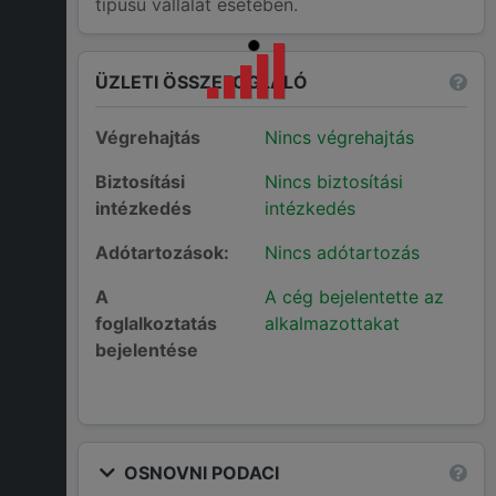
típusú vállalat esetében.
ÜZLETI ÖSSZEFOGLALÓ
Végrehajtás
Nincs végrehajtás
Biztosítási
Nincs biztosítási
intézkedés
intézkedés
Adótartozások:
Nincs adótartozás
A
A cég bejelentette az
foglalkoztatás
alkalmazottakat
bejelentése
OSNOVNI PODACI