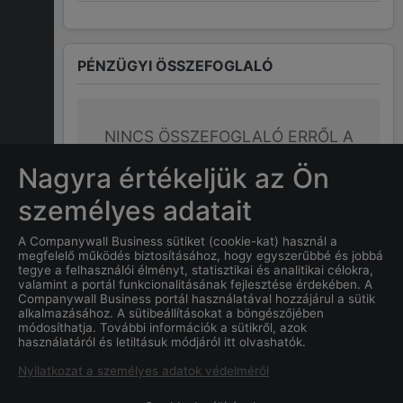
PÉNZÜGYI ÖSSZEFOGLALÓ
NINCS ÖSSZEFOGLALÓ ERRŐL A
CÉGRŐL
Nagyra értékeljük az Ön
személyes adatait
A Companywall Business sütiket (cookie-kat) használ a
GYAKRAN ISMÉTELT KÉRDÉSEK
megfelelő működés biztosításához, hogy egyszerűbbé és jobbá
tegye a felhasználói élményt, statisztikai és analitikai célokra,
valamint a portál funkcionalitásának fejlesztése érdekében. A
Companywall Business portál használatával hozzájárul a sütik
Mi a
Viktonik Építő Bau Kft.
alkalmazásához. A sütibeállításokat a böngészőjében
"f. a."
cég alapításának
módosíthatja. További információk a sütikről, azok
használatáról és letiltásuk módjáról itt olvashatók.
dátuma?
Nyilatkozat a személyes adatok védelméről