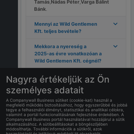
Tamás
,
Nádas Péter
,
Varga Bálint
Bánk
.
Mennyi az
Wild Gentlemen
Kft.
teljes bevétele?
Mekkora a nyereség a
2025
-as évre vonatkozóan a
Wild Gentlemen Kft.
cégnél?
Mi
Wild Gentlemen Kft.
Nagyra értékeljük az Ön
címe?
személyes adatait
Hány alkalmazottja van a
A Companywall Business sütiket (cookie-kat) használ a
megfelelő működés biztosításához, hogy egyszerűbbé és jobbá
Wild Gentlemen Kft.
tegye a felhasználói élményt, statisztikai és analitikai célokra,
cégnek?
valamint a portál funkcionalitásának fejlesztése érdekében. A
Companywall Business portál használatával hozzájárul a sütik
alkalmazásához. A sütibeállításokat a böngészőjében
Mi a
Wild Gentlemen Kft.
módosíthatja. További információk a sütikről, azok
használatáról és letiltásuk módjáról itt olvashatók.