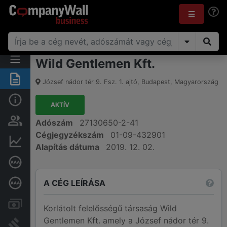
Wild Gentlemen Kft.
Összegzés
József nádor tér 9. Fsz. 1. ajtó
,
Budapest
,
Magyarország
Alap információk
AKTÍV
Személyek és tulajdonjog
Adószám
27130650-2-41
Cégjegyzékszám
01-09-432901
Pénzügyi információk
Alapítás dátuma
2019. 12. 02.
Cégkiválósági tanúsítvány
A CÉG LEÍRÁSA
Mélyreható hitelminősítés
Számlák és zárolások
Korlátolt felelősségű társaság Wild
Gentlemen Kft. amely a József nádor tér 9.
Bírósági eljárások