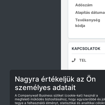
Adószám
Alapítás dátuma
Tevékenység
kódja
KAPCSOLATOK
TEL
Nagyra értékeljük az Ön
E-MAIL
személyes adatait
A Companywall Business sütiket (cookie-kat) használ a
megfelelő működés biztosításához, hogy egyszerűbbé és j
INFORMÁCIÓK A
tegye a felhasználói élményt, statisztikai és analitikai célokr