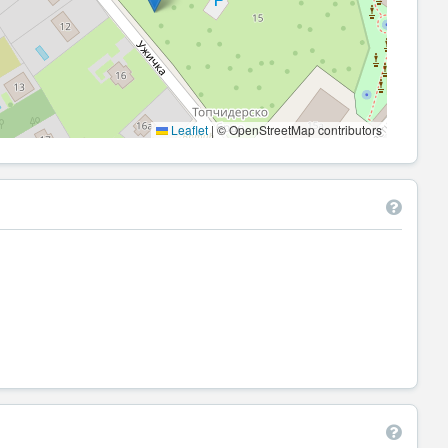
Leaflet
|
© OpenStreetMap contributors