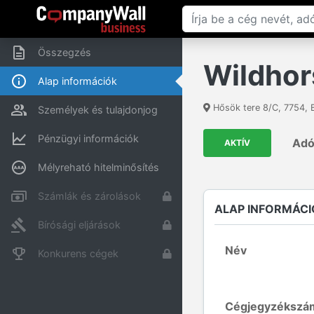
Összegzés
Wildhors
Alap információk
Hősök tere 8/C
,
7754
,
Személyek és tulajdonjog
Pénzügyi információk
Ad
AKTÍV
Mélyreható hitelminősítés
Számlák és zárolások
ALAP INFORMÁCI
Bírósági eljárások
Név
Konkurens cégek
Cégjegyzékszá