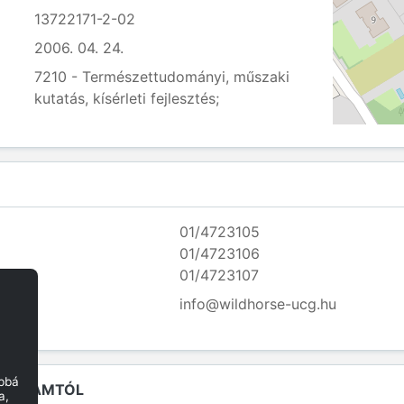
13722171-2-02
2006. 04. 24.
7210 - Természettudományi, műszaki
kutatás, kísérleti fejlesztés;
01/4723105
01/4723106
01/4723107
info@wildhorse-ucg.hu
obbá
Z ÁLLAMTÓL
a,