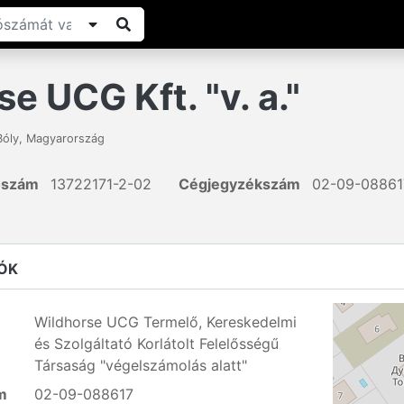
e UCG Kft. "v. a."
Bóly
,
Magyarország
ószám
13722171-2-02
Cégjegyzékszám
02-09-08861
ÓK
Wildhorse UCG Termelő, Kereskedelmi
és Szolgáltató Korlátolt Felelősségű
Társaság "végelszámolás alatt"
m
02-09-088617