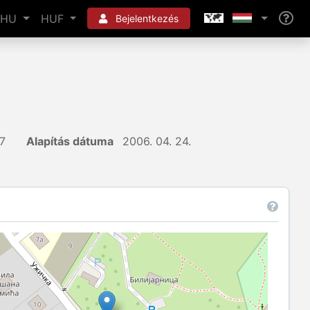
HU
HUF
Bejelentkezés
7
Alapítás dátuma
2006. 04. 24.