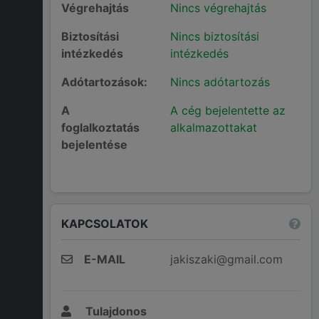
Végrehajtás
Nincs végrehajtás
Biztosítási
Nincs biztosítási
intézkedés
intézkedés
Adótartozások:
Nincs adótartozás
A
A cég bejelentette az
foglalkoztatás
alkalmazottakat
bejelentése
KAPCSOLATOK
E-MAIL
jakiszaki@gmail.com
Tulajdonos