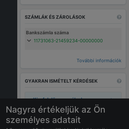
SZÁMLÁK ÉS ZÁROLÁSOK
Bankszámla száma
11731063-21459234-00000000
További információk
GYAKRAN ISMÉTELT KÉRDÉSEK
Ki a felelős személyek a
Wood-car Kft.
cégnél?
Nagyra értékeljük az Ön
személyes adatait
A cégnél a felelős személyek:
Jakab
András
.