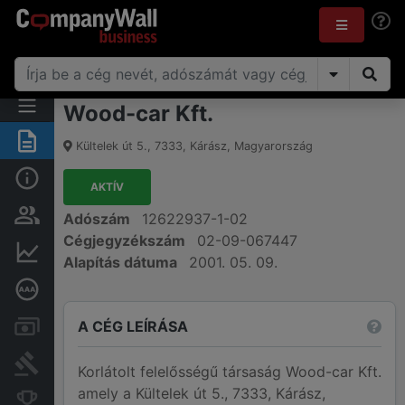
Wood-car Kft.
Összegzés
Kültelek út 5.
,
7333
,
Kárász
,
Magyarország
Alap információk
AKTÍV
Személyek és tulajdonjog
Adószám
12622937-1-02
Cégjegyzékszám
02-09-067447
Pénzügyi információk
Alapítás dátuma
2001. 05. 09.
Mélyreható hitelminősítés
A CÉG LEÍRÁSA
Számlák és zárolások
Bírósági eljárások
Korlátolt felelősségű társaság Wood-car Kft.
amely a Kültelek út 5., 7333, Kárász,
Konkurens cégek