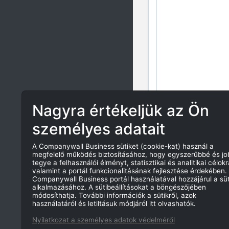
Nagyra értékeljük az Ön
személyes adatait
A Companywall Business sütiket (cookie-kat) használ a
megfelelő működés biztosításához, hogy egyszerűbbé és j
tegye a felhasználói élményt, statisztikai és analitikai célokr
valamint a portál funkcionalitásának fejlesztése érdekében.
Companywall Business portál használatával hozzájárul a süt
alkalmazásához. A sütibeállításokat a böngészőjében
módosíthatja. További információk a sütikről, azok
használatáról és letiltásuk módjáról itt olvashatók.
Nyilatkozat a személyes adatok védelméről