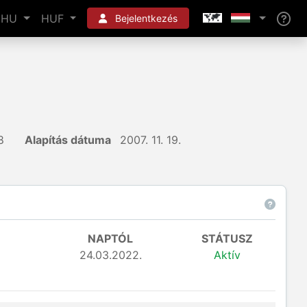
HU
HUF
Bejelentkezés
8
Alapítás dátuma
2007. 11. 19.
NAPTÓL
STÁTUSZ
24.03.2022.
Aktív