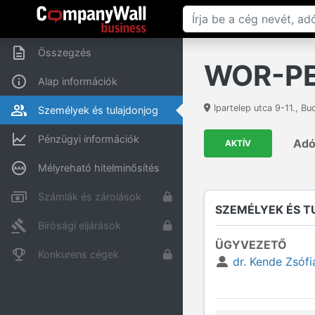
Összegzés
WOR-PE
Alap információk
Ipartelep utca 9-11.
,
Bu
Személyek és tulajdonjog
Pénzügyi információk
Ad
AKTÍV
Mélyreható hitelminősítés
Számlák és zárolások
SZEMÉLYEK ÉS 
Bírósági eljárások
ÜGYVEZETŐ
Konkurens cégek
dr. Kende Zsófi