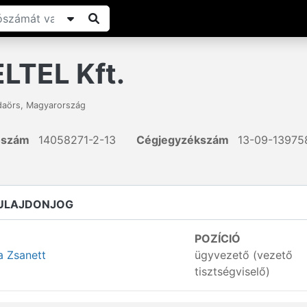
LTEL Kft.
daörs
,
Magyarország
ószám
14058271-2-13
Cégjegyzékszám
13-09-13975
TULAJDONJOG
POZÍCIÓ
a Zsanett
ügyvezető (vezető
tisztségviselő)