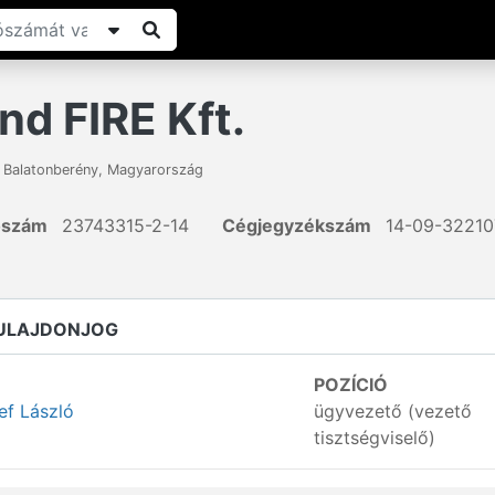
d FIRE Kft.
,
Balatonberény
,
Magyarország
ószám
23743315-2-14
Cégjegyzékszám
14-09-32210
TULAJDONJOG
POZÍCIÓ
ef László
ügyvezető (vezető
tisztségviselő)