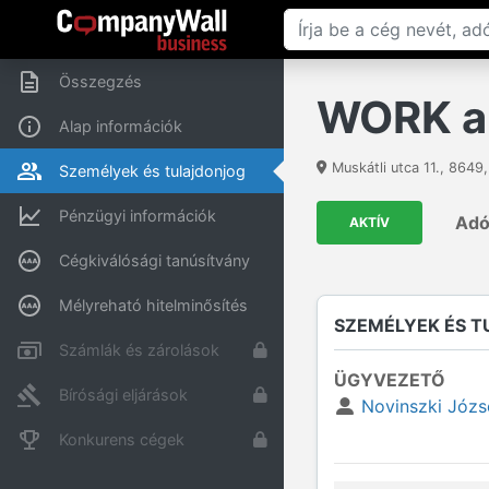
Összegzés
WORK an
Alap információk
Muskátli utca 11.
,
8649
Személyek és tulajdonjog
Pénzügyi információk
Ad
AKTÍV
Cégkiválósági tanúsítvány
Mélyreható hitelminősítés
SZEMÉLYEK ÉS 
Számlák és zárolások
ÜGYVEZETŐ
Bírósági eljárások
Novinszki Józs
Konkurens cégek