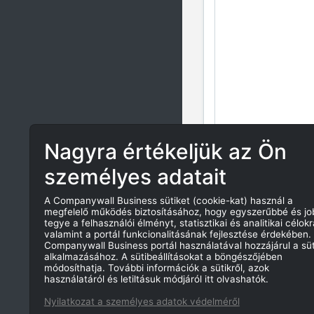
Nagyra értékeljük az Ön
személyes adatait
A Companywall Business sütiket (cookie-kat) használ a
megfelelő működés biztosításához, hogy egyszerűbbé és j
tegye a felhasználói élményt, statisztikai és analitikai célokr
valamint a portál funkcionalitásának fejlesztése érdekében.
Companywall Business portál használatával hozzájárul a süt
alkalmazásához. A sütibeállításokat a böngészőjében
módosíthatja. További információk a sütikről, azok
használatáról és letiltásuk módjáról itt olvashatók.
Nyilatkozat a személyes adatok védelméről