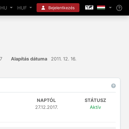
HU
HUF
Bejelentkezés
7
Alapítás dátuma
2011. 12. 16.
NAPTÓL
STÁTUSZ
27.12.2017.
Aktív