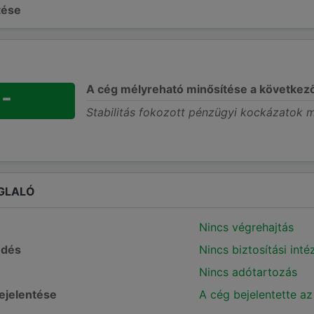
ltése
A cég mélyreható minősítése a következ
-
Stabilitás fokozott pénzügyi kockázatok m
GLALÓ
Nincs végrehajtás
edés
Nincs biztosítási int
Nincs adótartozás
bejelentése
A cég bejelentette az