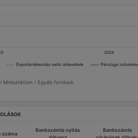
23
2024
Exportértékesítés nettó árbevétele
Pénzügyi műveletek
i Minisztérium / Egyéb források
ROLÁSOK
Bankszámla nyitás
Bankszámla
a száma
dátuma
zárásának dátum