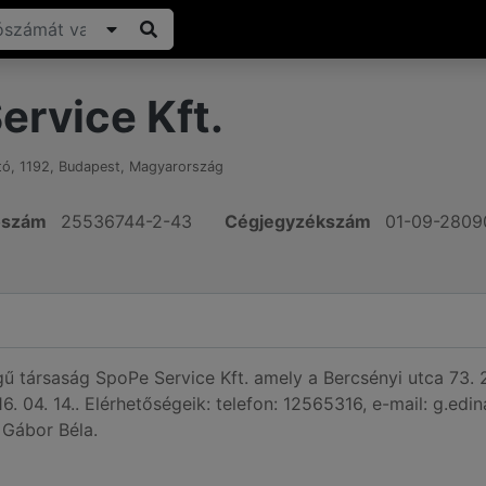
ervice Kft.
tó
,
1192
,
Budapest
,
Magyarország
ószám
25536744-2-43
Cégjegyzékszám
01-09-2809
égű társaság SpoPe Service Kft. amely a Bercsényi utca 73.
6. 04. 14.. Elérhetőségeik: telefon: 12565316, e-mail: g.e
 Gábor Béla.