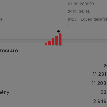
01-09-280903
2016. 04. 14.
ja
8123 - Egyéb takarít
1
EFOGLALÓ
2
11 23
11 203
mény
28
2 949