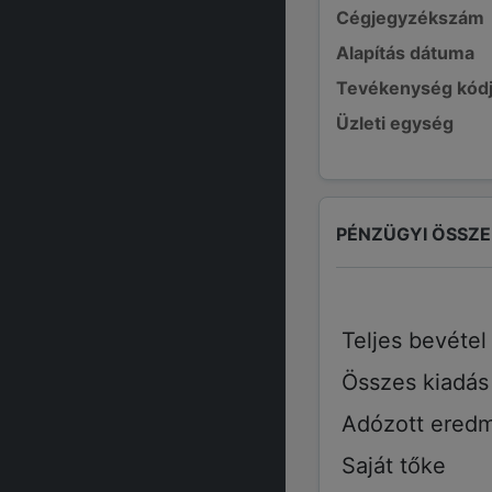
Cégjegyzékszám
Alapítás dátuma
Tevékenység kód
Üzleti egység
PÉNZÜGYI ÖSSZ
Teljes bevétel
Összes kiadás
Adózott ered
Saját tőke