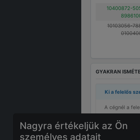
10400872-50
898610
10103056-78
010040
GYAKRAN ISMÉTE
Ki a felelős s
A cégnél a fel
Mennyi az
Spo
Nagyra értékeljük az Ön
személyes adatait
Mi
SpoPe Servi