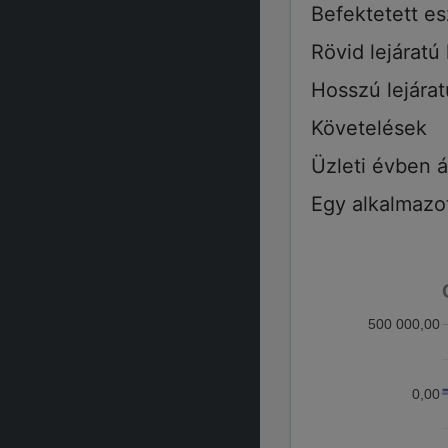
Befektetett e
Rövid lejáratú
Hosszú lejára
Követelések
Üzleti évben á
Egy alkalmazot
500 000,00
0,00