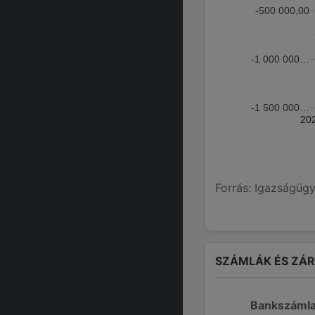
-500 000,00
-1 000 000…
-1 500 000…
20
Forrás: Igazságügy
SZÁMLÁK ÉS ZÁ
Bankszáml