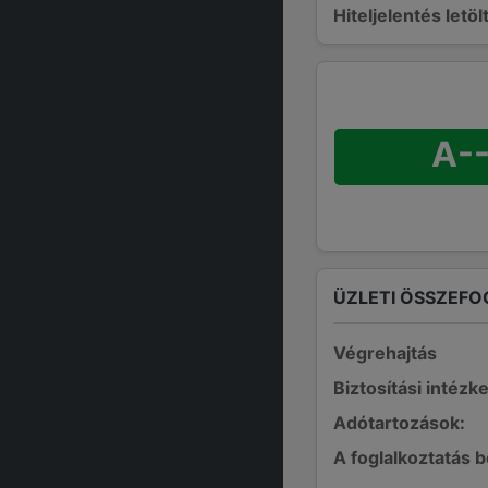
Hiteljelentés letö
A--
ÜZLETI ÖSSZEFO
Végrehajtás
Biztosítási intézk
Adótartozások:
A foglalkoztatás 