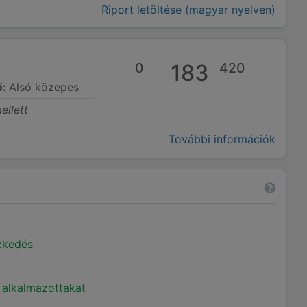
Riport letöltése (magyar nyelven)
0
183
420
ő:
Alsó közepes
ellett
További információk
ézkedés
 alkalmazottakat