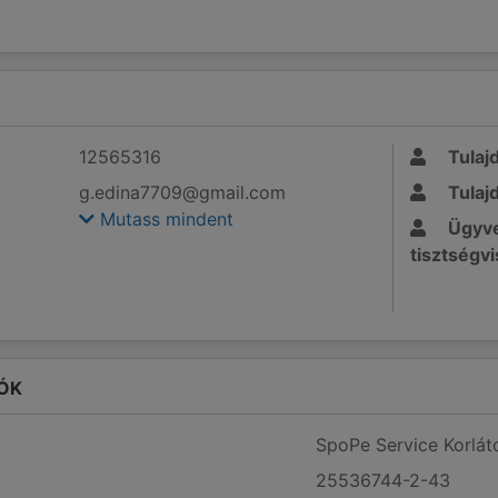
12565316
Tulaj
g.edina7709@gmail.com
Tulaj
Mutass mindent
Ügyve
tisztségvi
ÓK
SpoPe Service Korlát
25536744-2-43