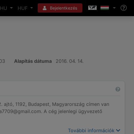
HU
HUF
Bejelentkezés
03
Alapítás dátuma
2016. 04. 14.
 2. ajtó, 1192, Budapest, Magyarország címen van
dina7709@gmail.com. A cég jelenlegi ügyvezető
További információk