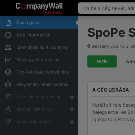
Összegzés
SpoPe S
Alap információk
Bercsényi utca 73. 2. aj
Személyek és tulajdonjog
Pénzügyi információk
Ad
AKTÍV
Cégkiválósági tanúsítvány
Mélyreható hitelminősítés
A CÉG LEÍRÁSA
Számlák és zárolások
Korlátolt felelőss
Bírósági eljárások
bejegyezve, és 201
igazgatója Pacsay
Konkurens cégek