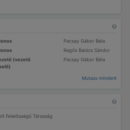
donos
Pacsay Gábor Béla
donos
Regős Balázs Sándor
zető (vezető
Pacsay Gábor Béla
selő)
Mutass mindent
olt Felelősségű Társaság