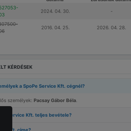
527053-
2024. 04. 30.
-
03
807500-
2016. 04. 25.
2026. 04. 28.
06
LT KÉRDÉSEK
zemélyek a
SpoPe Service Kft.
cégnél?
elős személyek:
Pacsay Gábor Béla
.
Pe Service Kft.
teljes bevétele?
ce Kft.
címe?