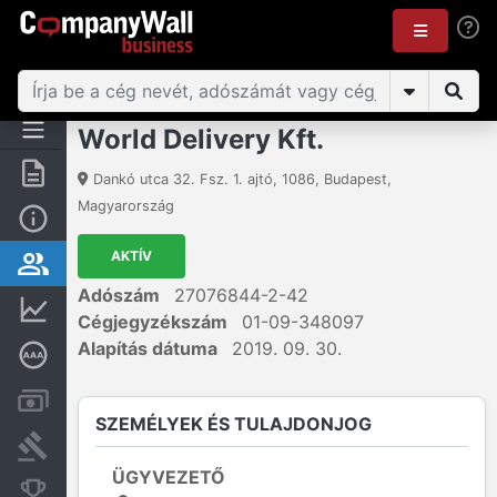
World Delivery Kft.
Összegzés
Dankó utca 32. Fsz. 1. ajtó
,
1086
,
Budapest
,
Magyarország
Alap információk
AKTÍV
Személyek és tulajdonjog
Adószám
27076844-2-42
Pénzügyi információk
Cégjegyzékszám
01-09-348097
Alapítás dátuma
2019. 09. 30.
Mélyreható hitelminősítés
Számlák és zárolások
SZEMÉLYEK ÉS TULAJDONJOG
Bírósági eljárások
ÜGYVEZETŐ
Konkurens cégek