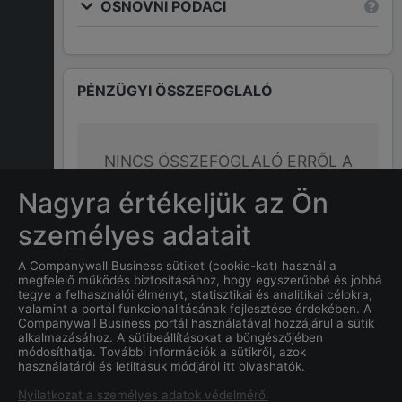
OSNOVNI PODACI
PÉNZÜGYI ÖSSZEFOGLALÓ
NINCS ÖSSZEFOGLALÓ ERRŐL A
CÉGRŐL
Nagyra értékeljük az Ön
személyes adatait
A Companywall Business sütiket (cookie-kat) használ a
GYAKRAN ISMÉTELT KÉRDÉSEK
megfelelő működés biztosításához, hogy egyszerűbbé és jobbá
tegye a felhasználói élményt, statisztikai és analitikai célokra,
valamint a portál funkcionalitásának fejlesztése érdekében. A
Companywall Business portál használatával hozzájárul a sütik
Mi a
World-Global Trans
alkalmazásához. A sütibeállításokat a böngészőjében
Logistic Kft. "f. a."
cég
módosíthatja. További információk a sütikről, azok
használatáról és letiltásuk módjáról itt olvashatók.
alapításának dátuma?
Nyilatkozat a személyes adatok védelméről