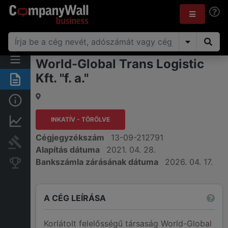
World-Global Trans Logistic
Kft. "f. a."
Összegzés
Alap információk
INKATÍV - TÖRÖLVE
Pénzügyi információk
Cégjegyzékszám
13-09-212791
Bírósági eljárások
Alapítás dátuma
2021. 04. 28.
Bankszámla zárásának dátuma
2026. 04. 17.
Konkurens cégek
A CÉG LEÍRÁSA
Korlátolt felelősségű társaság World-Global