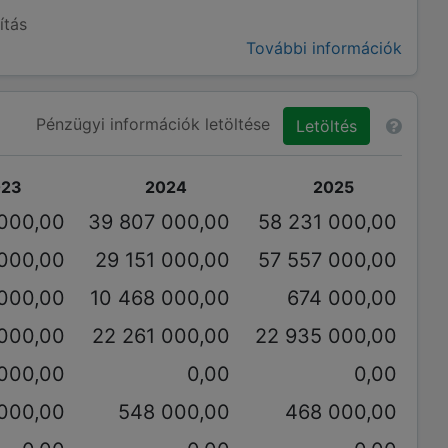
ítás
További információk
Pénzügyi információk letöltése
Letöltés
023
2024
2025
 000,00
39 807 000,00
58 231 000,00
 000,00
29 151 000,00
57 557 000,00
000,00
10 468 000,00
674 000,00
 000,00
22 261 000,00
22 935 000,00
 000,00
0,00
0,00
000,00
548 000,00
468 000,00