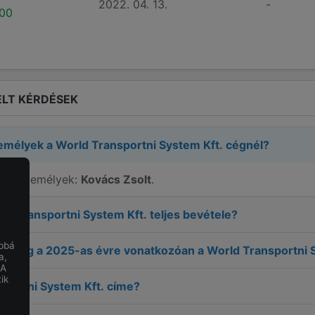
2022. 04. 13.
-
00
LT KÉRDÉSEK
zemélyek a
World Transportni System Kft.
cégnél?
elős személyek:
Kovács Zsolt
.
ld Transportni System Kft.
teljes bevétele?
obbá
ereség a
2025
-as évre vonatkozóan a
World Transportni 
a,
 A
ik
sportni System Kft.
címe?