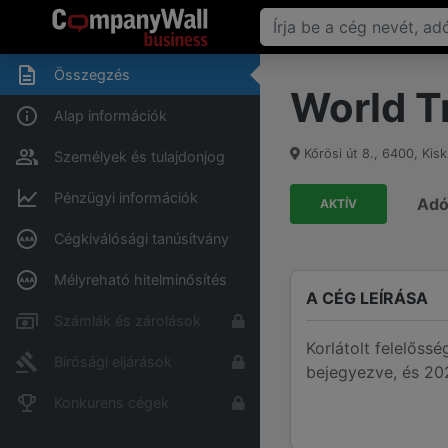
Összegzés
World T
Alap információk
Kőrösi út 8.
,
6400
,
Kisk
Személyek és tulajdonjog
Pénzügyi információk
Ad
AKTÍV
Cégkiválósági tanúsítvány
Mélyreható hitelminősítés
A CÉG LEÍRÁSA
Számlák és zárolások
Korlátolt felelőss
Bírósági eljárások
bejegyezve, és 202
Konkurens cégek