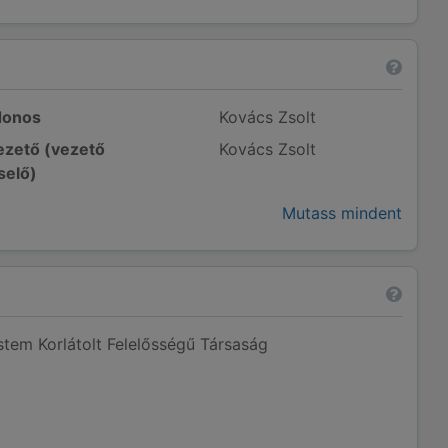
donos
Kovács Zsolt
zető (vezető
Kovács Zsolt
selő)
Mutass mindent
stem Korlátolt Felelősségű Társaság