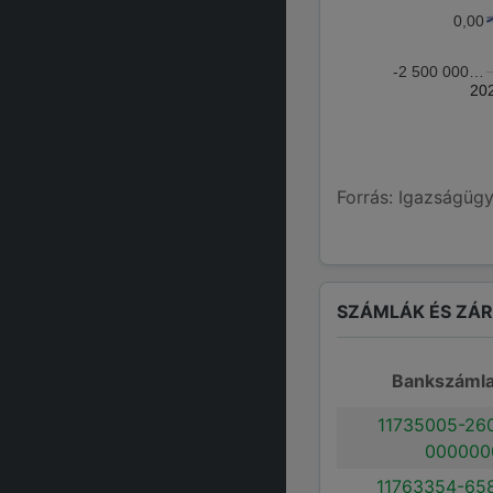
0,00
-2 500 000…
20
Forrás: Igazságügy
SZÁMLÁK ÉS ZÁ
Bankszáml
11735005-26
000000
11763354-65