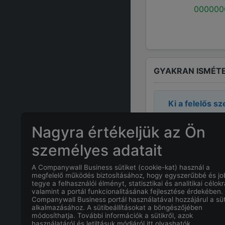
000000
GYAKRAN ISMÉTE
Ki a felelős s
A cégnél a fel
Nagyra értékeljük az Ön
személyes adatait
Mennyi az
Wor
A Companywall Business sütiket (cookie-kat) használ a
megfelelő működés biztosításához, hogy egyszerűbbé és j
Mekkora a ny
tegye a felhasználói élményt, statisztikai és analitikai célokr
valamint a portál funkcionalitásának fejlesztése érdekében.
Companywall Business portál használatával hozzájárul a süt
Mi
World Tran
alkalmazásához. A sütibeállításokat a böngészőjében
módosíthatja. További információk a sütikről, azok
használatáról és letiltásuk módjáról itt olvashatók.