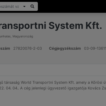
ransportni System Kft.
unhalas
,
Magyarország
ószám
27820076-2-03
Cégjegyzékszám
03-09-1361
égű társaság World Transportni System Kft. amely a Kőrösi 
2. 04. 04.. A cég jelenlegi ügyvezető igazgatója Kovács Zs