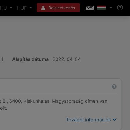
HU
HUF
Bejelentkezés
14
Alapítás dátuma
2022. 04. 04.
út 8., 6400, Kiskunhalas, Magyarország címen van
olt.
További információk