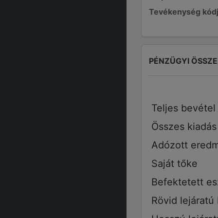
Tevékenység kód
PÉNZÜGYI ÖSSZ
Teljes bevétel
Összes kiadás
Adózott ered
Saját tőke
Befektetett e
Rövid lejáratú