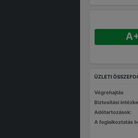
A
ÜZLETI ÖSSZEFO
Végrehajtás
Biztosítási intézk
Adótartozások:
A foglalkoztatás 