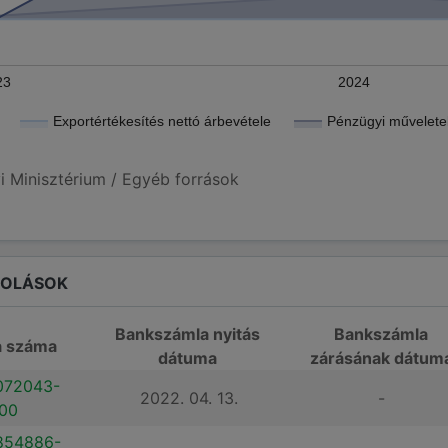
23
2024
Exportértékesítés nettó árbevétele
Pénzügyi műveletek
i Minisztérium / Egyéb források
ROLÁSOK
Bankszámla nyitás
Bankszámla
a száma
dátuma
zárásának dátum
072043-
2022. 04. 13.
-
00
854886-