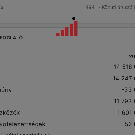
ja
4941 - Közúti áruszáll
EFOGLALÓ
2
14 518
14 247
mény
-33 
11 793
szközök
1 601
 kötelezettségek
52 