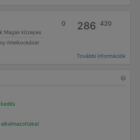
0
286
420
ő:
Magas közepes
ony hitelkockázat
További információk
ézkedés
 alkalmazottakat