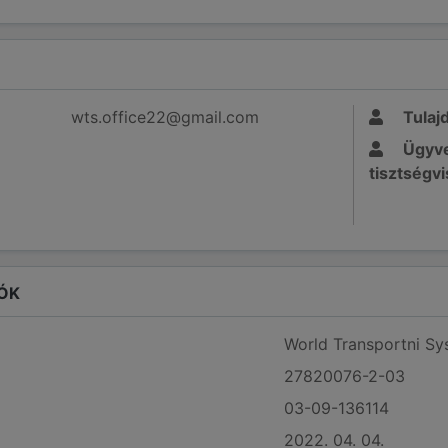
wts.office22@gmail.com
Tulaj
Ügyve
tisztségvi
ÓK
World Transportni Sy
27820076-2-03
03-09-136114
2022. 04. 04.