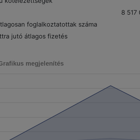
tú kötelezettségek
8 517
tlagosan foglalkoztatottak száma
tra jutó átlagos fizetés
Grafikus megjelenítés