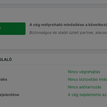
A cég mélyreható minősítése a következ
+
Biztonságos és stabil üzleti partner, alacs
GLALÓ
Nincs végrehajtás
edés
Nincs biztosítási int
Nincs adótartozás
bejelentése
A cég bejelentette az