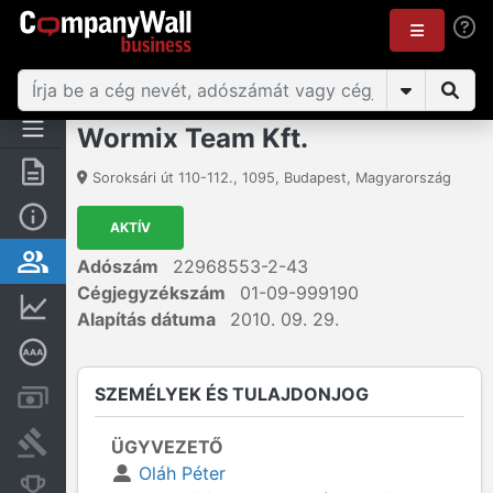
Wormix Team Kft.
Összegzés
Soroksári út 110-112.
,
1095
,
Budapest
,
Magyarország
Alap információk
AKTÍV
Személyek és tulajdonjog
Adószám
22968553-2-43
Cégjegyzékszám
01-09-999190
Pénzügyi információk
Alapítás dátuma
2010. 09. 29.
Mélyreható hitelminősítés
SZEMÉLYEK ÉS TULAJDONJOG
Számlák és zárolások
Bírósági eljárások
ÜGYVEZETŐ
Oláh Péter
Konkurens cégek