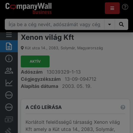
Xenon világ Kft
Összegzés
Kút utca 14.
,
2083
,
Solymár
,
Magyarország
Alap információk
AKTÍV
Személyek és tulajdonjog
Adószám
13039329-1-13
Cégjegyzékszám
13-09-094712
Pénzügyi információk
Alapítás dátuma
2003. 05. 19.
Cégkiválósági tanúsítvány
A CÉG LEÍRÁSA
Mélyreható hitelminősítés
Számlák és zárolások
Korlátolt felelősségű társaság Xenon világ
Kft amely a Kút utca 14., 2083, Solymár,
Bírósági eljárások