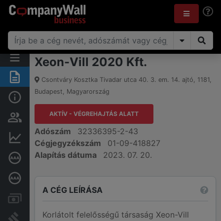
Xeon-Vill 2020 Kft.
Összegzés
Csontváry Kosztka Tivadar utca 40. 3. em. 14. ajtó
,
1181
,
Budapest
,
Magyarország
Alap információk
AKTÍV - VÉGREHAJTÁS ALATT
Személyek és tulajdonjog
Adószám
32336395-2-43
Pénzügyi információk
Cégjegyzékszám
01-09-418827
Alapítás dátuma
2023. 07. 20.
Cégkiválósági tanúsítvány
Mélyreható hitelminősítés
A CÉG LEÍRÁSA
Számlák és zárolások
Korlátolt felelősségű társaság Xeon-Vill
Bírósági eljárások