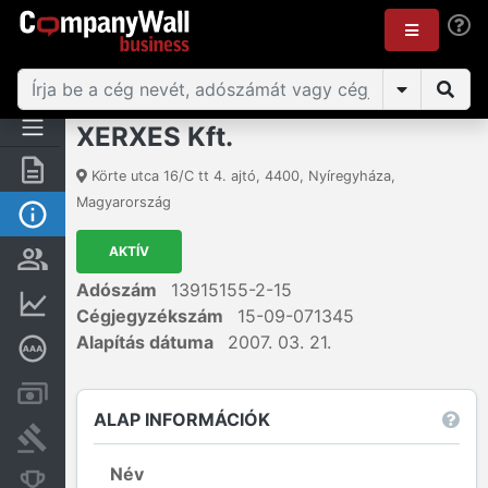
XERXES Kft.
Összegzés
Körte utca 16/C tt 4. ajtó
,
4400
,
Nyíregyháza
,
Magyarország
Alap információk
AKTÍV
Személyek és tulajdonjog
Adószám
13915155-2-15
Pénzügyi információk
Cégjegyzékszám
15-09-071345
Alapítás dátuma
2007. 03. 21.
Mélyreható hitelminősítés
Számlák és zárolások
ALAP INFORMÁCIÓK
Bírósági eljárások
Név
Konkurens cégek