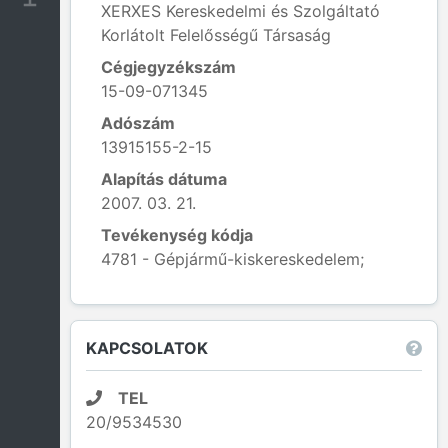
XERXES Kereskedelmi és Szolgáltató
Korlátolt Felelősségű Társaság
Cégjegyzékszám
15-09-071345
Adószám
13915155-2-15
Alapítás dátuma
2007. 03. 21.
Tevékenység kódja
4781 - Gépjármű-kiskereskedelem;
Leaflet
|
© OpenStreetMap contributors
KAPCSOLATOK
TEL
20/9534530