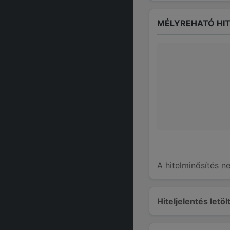
MÉLYREHATÓ HIT
A hitelminősítés n
Hiteljelentés letö