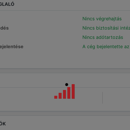
GLALÓ
Nincs végrehajtás
edés
Nincs biztosítási int
Nincs adótartozás
bejelentése
A cég bejelentette az
ÓK