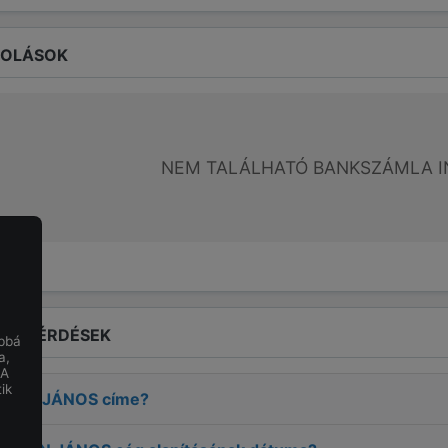
ROLÁSOK
NEM TALÁLHATÓ BANKSZÁMLA I
LT KÉRDÉSEK
obbá
a,
 A
ik
LTÁN JÁNOS
címe?