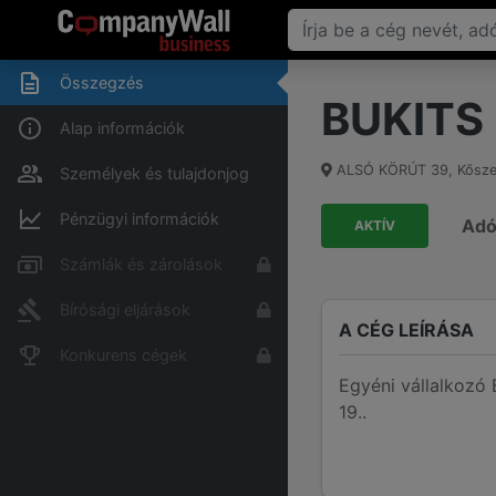
Összegzés
BUKITS
Alap információk
ALSÓ KÖRÚT 39
,
Kősz
Személyek és tulajdonjog
Pénzügyi információk
Ad
AKTÍV
Számlák és zárolások
Bírósági eljárások
A CÉG LEÍRÁSA
Konkurens cégek
Egyéni vállalkozó
19..