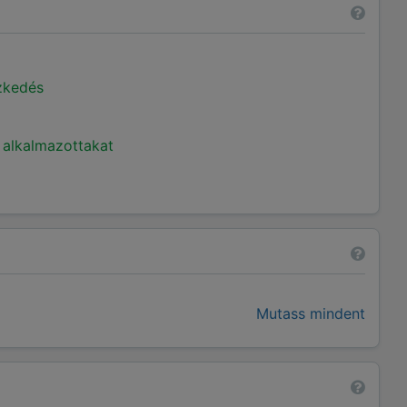
ézkedés
 alkalmazottakat
Mutass mindent