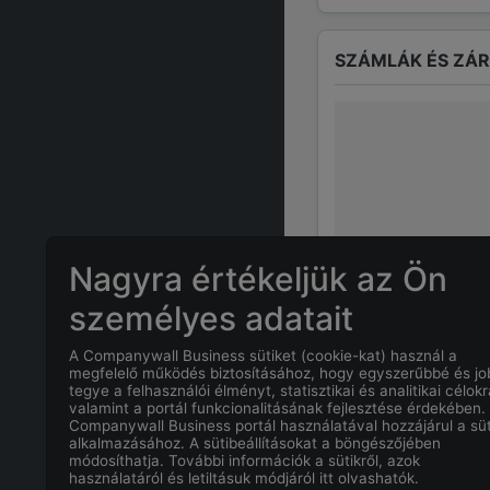
SZÁMLÁK ÉS ZÁ
Nagyra értékeljük az Ön
személyes adatait
A Companywall Business sütiket (cookie-kat) használ a
GYAKRAN ISMÉTE
megfelelő működés biztosításához, hogy egyszerűbbé és j
tegye a felhasználói élményt, statisztikai és analitikai célokr
valamint a portál funkcionalitásának fejlesztése érdekében.
Companywall Business portál használatával hozzájárul a süt
Mi
BUKITS ZO
alkalmazásához. A sütibeállításokat a böngészőjében
módosíthatja. További információk a sütikről, azok
használatáról és letiltásuk módjáról itt olvashatók.