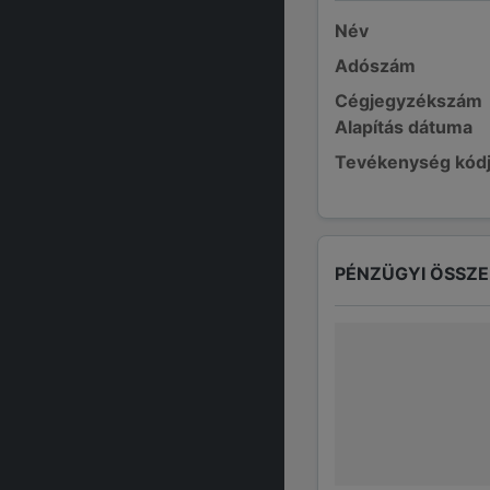
Név
Adószám
Cégjegyzékszám
Alapítás dátuma
Tevékenység kód
PÉNZÜGYI ÖSSZ