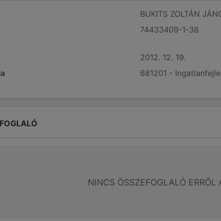
BUKITS ZOLTÁN JÁN
74433409-1-38
2012. 12. 19.
ja
681201 - Ingatlanfejl
EFOGLALÓ
NINCS ÖSSZEFOGLALÓ ERRŐL 