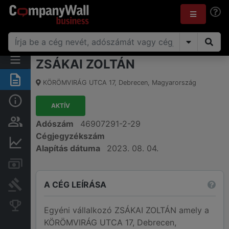
ZSÁKAI ZOLTÁN
Összegzés
KÖRÖMVIRÁG UTCA 17
,
Debrecen
,
Magyarország
Alap információk
AKTÍV
Személyek és tulajdonjog
Adószám
46907291-2-29
Cégjegyzékszám
Pénzügyi információk
Alapítás dátuma
2023. 08. 04.
Számlák és zárolások
A CÉG LEÍRÁSA
Bírósági eljárások
Konkurens cégek
Egyéni vállalkozó ZSÁKAI ZOLTÁN amely a
KÖRÖMVIRÁG UTCA 17, Debrecen,