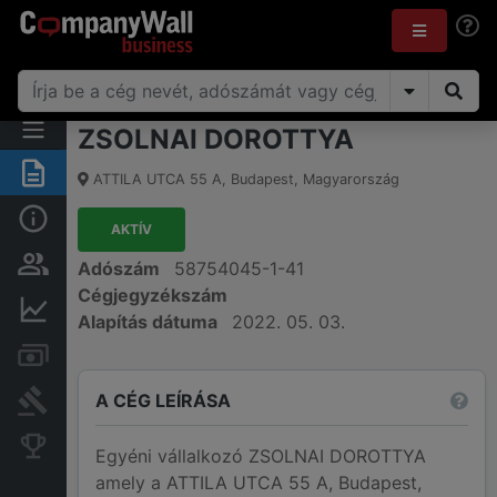
ZSOLNAI DOROTTYA
Összegzés
ATTILA UTCA 55 A
,
Budapest
,
Magyarország
Alap információk
AKTÍV
Személyek és tulajdonjog
Adószám
58754045-1-41
Cégjegyzékszám
Pénzügyi információk
Alapítás dátuma
2022. 05. 03.
Számlák és zárolások
A CÉG LEÍRÁSA
Bírósági eljárások
Konkurens cégek
Egyéni vállalkozó ZSOLNAI DOROTTYA
amely a ATTILA UTCA 55 A, Budapest,