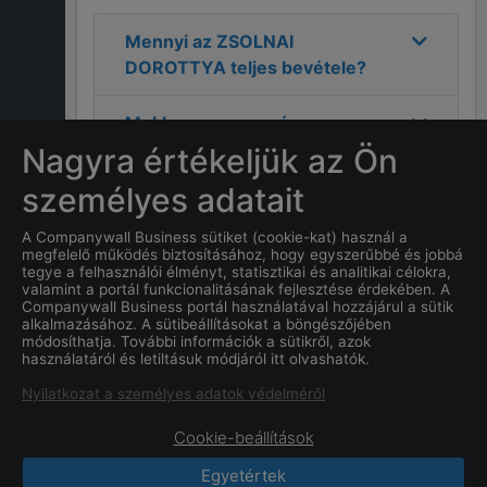
Mennyi az
ZSOLNAI
DOROTTYA
teljes bevétele?
Mekkora a nyereség a
2023
-as évre vonatkozóan a
Nagyra értékeljük az Ön
ZSOLNAI DOROTTYA
személyes adatait
cégnél?
A Companywall Business sütiket (cookie-kat) használ a
megfelelő működés biztosításához, hogy egyszerűbbé és jobbá
Mi
ZSOLNAI DOROTTYA
tegye a felhasználói élményt, statisztikai és analitikai célokra,
címe?
valamint a portál funkcionalitásának fejlesztése érdekében. A
Companywall Business portál használatával hozzájárul a sütik
alkalmazásához. A sütibeállításokat a böngészőjében
Mi a
ZSOLNAI DOROTTYA
módosíthatja. További információk a sütikről, azok
használatáról és letiltásuk módjáról itt olvashatók.
cég alapításának dátuma?
Nyilatkozat a személyes adatok védelméről
Cookie-beállítások
Egyetértek
CompanyWall Business © 2026
|
Kapcsolat
|