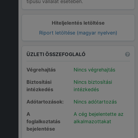
típusú vállalat esetében.
Hiteljelentés letöltése
Riport letöltése (magyar nyelven)
ÜZLETI ÖSSZEFOGLALÓ
Végrehajtás
Nincs végrehajtás
Biztosítási
Nincs biztosítási
intézkedés
intézkedés
Adótartozások:
Nincs adótartozás
A
A cég bejelentette az
foglalkoztatás
alkalmazottakat
bejelentése