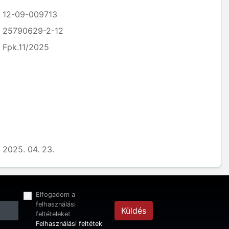
12-09-009713
25790629-2-12
Fpk.11/2025
2025. 04. 23.
Elfogadom a
felhasználási
Küldés
feltételeket
Felhasználási feltétek