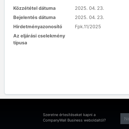
Közzététel dátuma
2025. 04. 23.
Bejelentés dátuma
2025. 04. 23.
Hirdetményazonosító
Fpk.11/2025
Az eljárási cselekmény
típusa
Szeretne értesítéseket kapni a
CompanyWall Business weboldaltól?