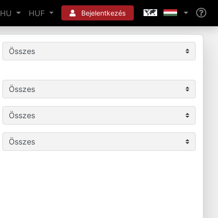
HU
HUF
Bejelentkezés