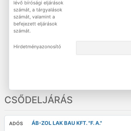
lévő bírósági eljárások
számát, a tárgyalások
számát, valamint a
befejezett eljárások
számát.
Hirdetményazonosító
CSŐDELJÁRÁS
ÁB-ZOL LAK BAU KFT. "F. A."
ADÓS