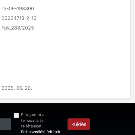
13-09-198300
26664718-2-13
Fpk.288/2025
2025. 06. 20.
Elfogadom a
felhasználási
Küldés
feltételeket
Felhasználási feltétek