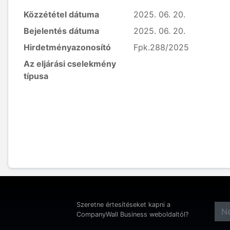
Közzététel dátuma
2025. 06. 20.
Bejelentés dátuma
2025. 06. 20.
Hirdetményazonosító
Fpk.288/2025
Az eljárási cselekmény
típusa
Szeretne értesítéseket kapni a
CompanyWall Business weboldaltól?