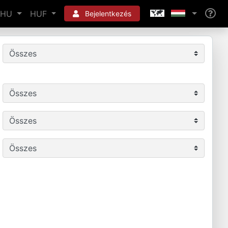
HU
HUF
Bejelentkezés