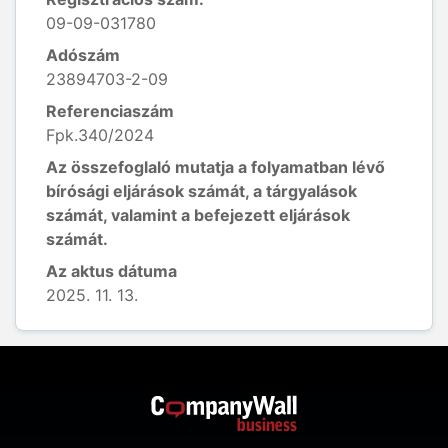
09-09-031780
Adószám
23894703-2-09
Referenciaszám
Fpk.340/2024
Az összefoglaló mutatja a folyamatban lévő
bírósági eljárások számát, a tárgyalások
számát, valamint a befejezett eljárások
számát.
Az aktus dátuma
2025. 11. 13.