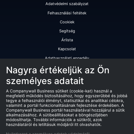
Adatvédelmi szabályzat
Felhasználási feltétek
Cookiek
Segítség
Árlista
Kapcsolat
Adathasználati engedély
Szolgáltatásaink
Nagyra értékeljük az Ön
személyes adatait
Cégminősítés
Cégminősítési riport
A Companywall Business sütiket (cookie-kat) használ a
megfelelő működés biztosításához, hogy egyszerűbbé és jobbá
Kiváló cégminősítési tanúsítvány
tegye a felhasználói élményt, statisztikai és analitikai célokra,
valamint a portál funkcionalitásának fejlesztése érdekében. A
Termékek
Companywall Business portál használatával hozzájárul a sütik
alkalmazásához. A sütibeállításokat a böngészőjében
Companywall Business - Adattovábbítási szerződés
módosíthatja. További információk a sütikről, azok
használatáról és letiltásuk módjáról itt olvashatók.
Csődeljárások