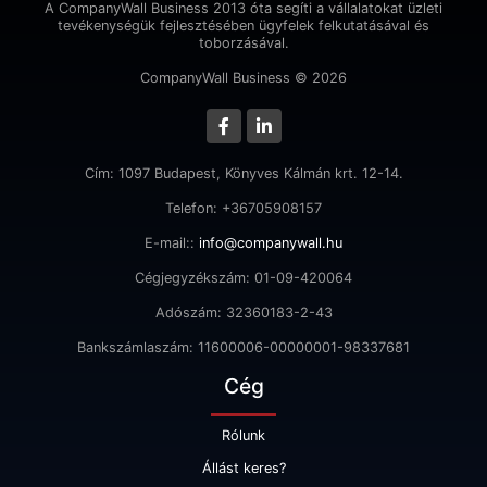
A CompanyWall Business 2013 óta segíti a vállalatokat üzleti
tevékenységük fejlesztésében ügyfelek felkutatásával és
toborzásával.
CompanyWall Business © 2026
Cím: 1097 Budapest, Könyves Kálmán krt. 12-14.
Telefon: +36705908157
E-mail::
info@companywall.hu
Cégjegyzékszám: 01-09-420064
Adószám: 32360183-2-43
Bankszámlaszám: 11600006-00000001-98337681
Cég
Rólunk
Állást keres?