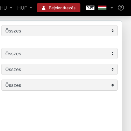
HU
HUF
Bejelentkezés