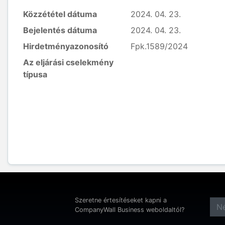
Közzététel dátuma
2024. 04. 23.
Bejelentés dátuma
2024. 04. 23.
Hirdetményazonosító
Fpk.1589/2024
Az eljárási cselekmény
típusa
Szeretne értesítéseket kapni a
CompanyWall Business weboldaltól?