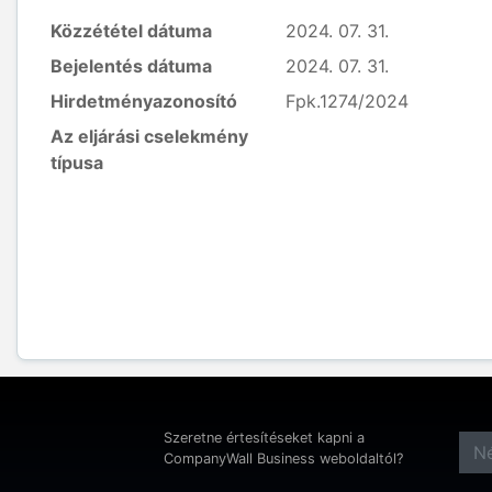
Közzététel dátuma
2024. 07. 31.
Bejelentés dátuma
2024. 07. 31.
Hirdetményazonosító
Fpk.1274/2024
Az eljárási cselekmény
típusa
Szeretne értesítéseket kapni a
CompanyWall Business weboldaltól?