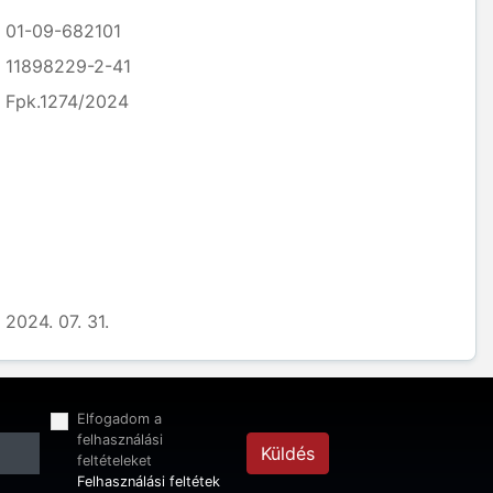
01-09-682101
11898229-2-41
Fpk.1274/2024
2024. 07. 31.
Elfogadom a
felhasználási
Küldés
feltételeket
Felhasználási feltétek