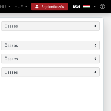
HU
HUF
Bejelentkezés