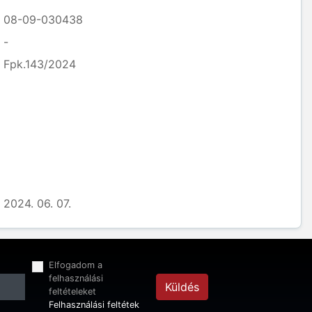
08-09-030438
-
Fpk.143/2024
2024. 06. 07.
Elfogadom a
felhasználási
Küldés
feltételeket
Felhasználási feltétek