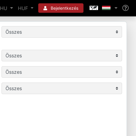
HU
HUF
Bejelentkezés