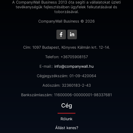
A CompanyWall Business 2013 óta segíti a vállalatokat üzleti
tevékenységük fejlesztésében ügyfelek felkutatásával és
toborzásával.
CompanyWall Business © 2026
Cím: 1097 Budapest, Könyves Kálmán krt. 12-14.
Telefon: +36705908157
E-mail::
info@companywall.hu
Cégjegyzékszám: 01-09-420064
Adószám: 32360183-2-43
Bankszámlaszám: 11600006-00000001-98337681
Cég
Rólunk
Állást keres?