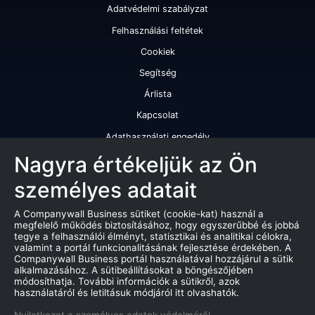
Adatvédelmi szabályzat
Felhasználási feltétek
Cookiek
Segítség
Árlista
Kapcsolat
Adathasználati engedély
Szolgáltatásaink
Nagyra értékeljük az Ön
személyes adatait
Cégminősítés
Cégminősítési riport
A Companywall Business sütiket (cookie-kat) használ a
megfelelő működés biztosításához, hogy egyszerűbbé és jobbá
Kiváló cégminősítési tanúsítvány
tegye a felhasználói élményt, statisztikai és analitikai célokra,
valamint a portál funkcionalitásának fejlesztése érdekében. A
Termékek
Companywall Business portál használatával hozzájárul a sütik
alkalmazásához. A sütibeállításokat a böngészőjében
Companywall Business - Adattovábbítási szerződés
módosíthatja. További információk a sütikről, azok
használatáról és letiltásuk módjáról itt olvashatók.
Csődeljárások