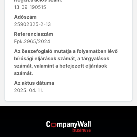
13-09-190515
Adószám
25902325-2-13
Referenciaszám
Fpk.2965/2024
Az összefoglaló mutatja a folyamatban lévő
bírósági eljárások számát, a tárgyalások
számát, valamint a befejezett eljárások
számát.
Az aktus dátuma
2025. 04. 11.