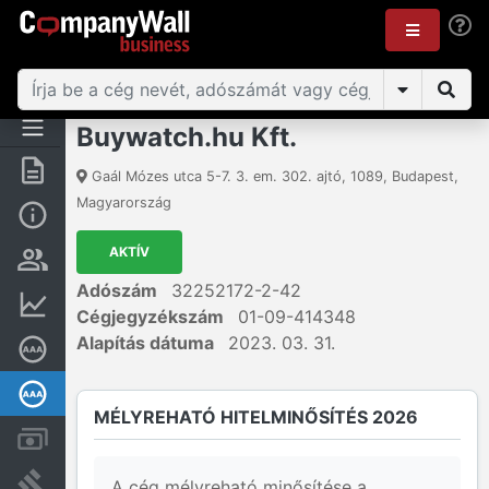
Buywatch.hu Kft.
Összegzés
Gaál Mózes utca 5-7. 3. em. 302. ajtó
,
1089
,
Budapest
,
Magyarország
Alap információk
AKTÍV
Személyek és tulajdonjog
Adószám
32252172-2-42
Pénzügyi információk
Cégjegyzékszám
01-09-414348
Alapítás dátuma
2023. 03. 31.
Cégkiválósági tanúsítvány
Mélyreható hitelminősítés
MÉLYREHATÓ HITELMINŐSÍTÉS 2026
Számlák és zárolások
Bírósági eljárások
A cég mélyreható minősítése a