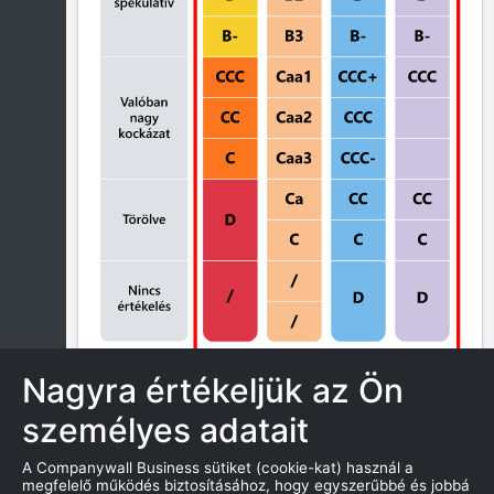
Nagyra értékeljük az Ön
személyes adatait
ZÁROLÁS
A Companywall Business sütiket (cookie-kat) használ a
megfelelő működés biztosításához, hogy egyszerűbbé és jobbá