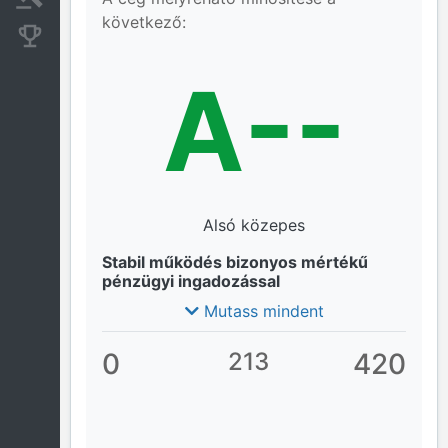
következő:
Konkurens cégek
A--
Alsó közepes
Stabil működés bizonyos mértékű
pénzügyi ingadozással
Mutass mindent
0
213
420