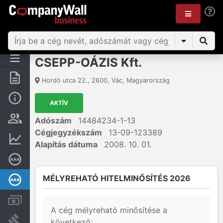
CSEPP-OÁZIS Kft.
Összegzés
Hordó utca 22.
,
2600
,
Vác
,
Magyarország
Alap információk
AKTÍV
Személyek és tulajdonjog
Adószám
14484234-1-13
Cégjegyzékszám
13-09-123389
Pénzügyi információk
Alapítás dátuma
2008. 10. 01.
Cégkiválósági tanúsítvány
MÉLYREHATÓ HITELMINŐSÍTÉS 2026
Mélyreható hitelminősítés
Számlák és zárolások
A cég mélyreható minősítése a
Bírósági eljárások
következő: