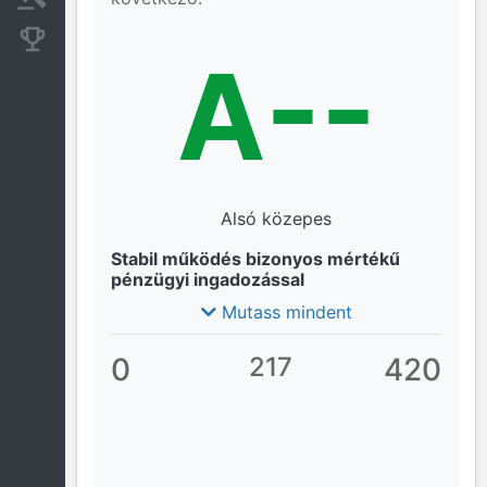
Konkurens cégek
A--
Alsó közepes
Stabil működés bizonyos mértékű
pénzügyi ingadozással
Mutass mindent
0
217
420