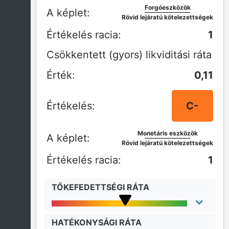
Forgóeszközök
Rövid lejáratú kötelezettségek
1
Csökkentett (gyors) likviditási ráta
0,11
C-
Monetáris eszközök
Rövid lejáratú kötelezettségek
1
TŐKEFEDETTSÉGI RÁTA
HATÉKONYSÁGI RÁTA