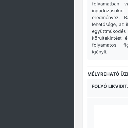
folyamatban v
ingadozásokat 
eredményez. Bá
lehetősége, az i
együttműk
körültekintést 
folyamatos fi
igényli.
MÉLYREHATÓ ÜZL
FOLYÓ LIKVIDIT