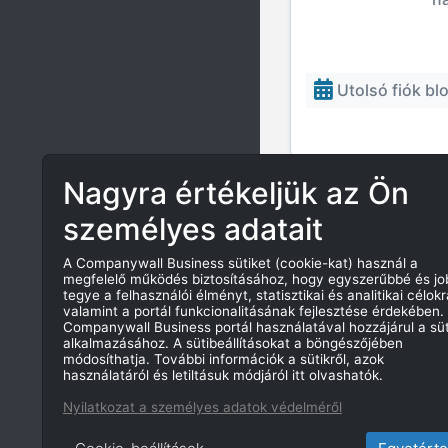
Utolsó fiók blo
Nagyra értékeljük az Ön
AZ ÖSSZEFOGLAL
VALAMINT A BEF
személyes adatait
A Companywall Business sütiket (cookie-kat) használ a
Tárgyévi b
megfelelő működés biztosításához, hogy egyszerűbbé és j
tegye a felhasználói élményt, statisztikai és analitikai célokr
valamint a portál funkcionalitásának fejlesztése érdekében.
Companywall Business portál használatával hozzájárul a süt
alkalmazásához. A sütibeállításokat a böngészőjében
módosíthatja. További információk a sütikről, azok
használatáról és letiltásuk módjáról itt olvashatók.
Nyilatkozat a személyes adatok védelméről