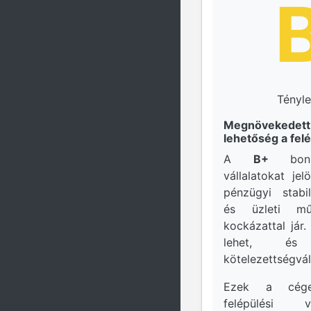
Tényle
Megnövekedett 
lehetőség a fel
A
B+
bonit
vállalatokat je
pénzügyi stabil
és üzleti m
kockázattal jár.
lehet, és
kötelezettségvál
Ezek a cége
felépülési 