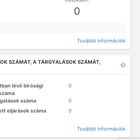
0
További információk
SOK SZÁMÁT, A TÁRGYALÁSOK SZÁMÁT,
tban lévő bírósági
0
 száma
lgatások száma
0
ett eljárások száma
0
További információk