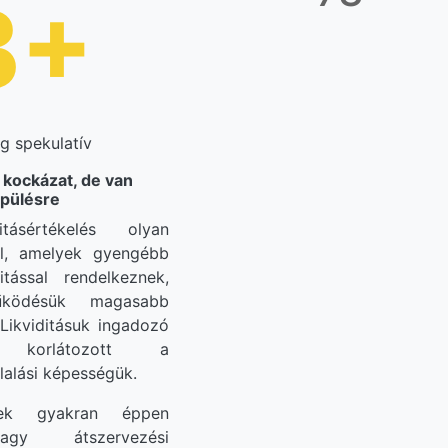
B+
g spekulatív
kockázat, de van
épülésre
ásértékelés olyan
löl, amelyek gyengébb
itással rendelkeznek,
űködésük magasabb
 Likviditásuk ingadozó
 korlátozott a
lalási képességük.
k gyakran éppen
vagy átszervezési