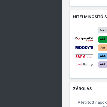
HITELMINŐSÍTŐ 
ZÁROLÁS
A letiltott napo
n