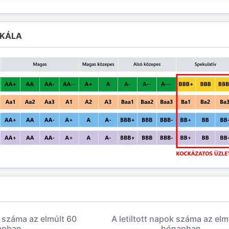
SKÁLA
k száma az elmúlt 60
A letiltott napok száma az elm
apban
hónapban