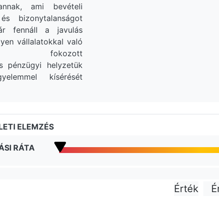
annak, ami bevételi
és bizonytalanságot
r fennáll a javulás
lyen vállalatokkal való
ödés fokozott
és pénzügyi helyzetük
gyelemmel kísérését
ETI ELEMZÉS
ÁSI RÁTA
Érték
É