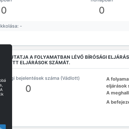
0
0
kkolása: -
Ó MUTATJA A FOLYAMATBAN LÉVŐ BÍRÓSÁGI ELJÁRÁ
EJEZETT ELJÁRÁSOK SZÁMÁT.
írósági bejelentések száma (Vádlott)
A folyama
obbá
a,
0
eljárások
 A
A meghal
ik
A befejez