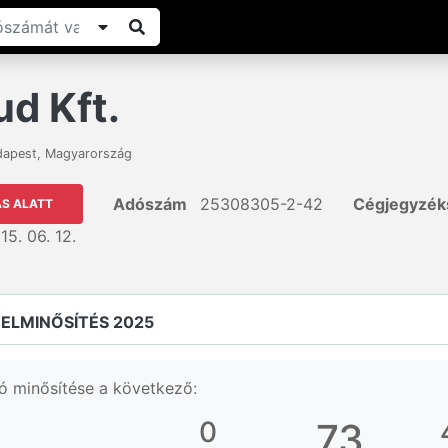
ud Kft.
dapest
,
Magyarország
Adószám
25308305-2-42
Cégjegyzé
ÁS ALATT
15. 06. 12.
ELMINŐSÍTÉS 2025
ó minősítése a következő:
0
73