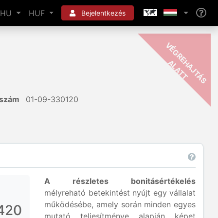
HU
HUF
Bejelentkezés
-
H
A
T
kszám
01-09-330120
A részletes bonitásértékelés
mélyreható betekintést nyújt egy vállalat
működésébe, amely során minden egyes
420
mutató teljesítménye alapján képet