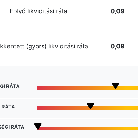
Folyó likviditási ráta
0,09
kentett (gyors) likviditási ráta
0,09
GI RÁTA
 RÁTA
ÉGI RÁTA