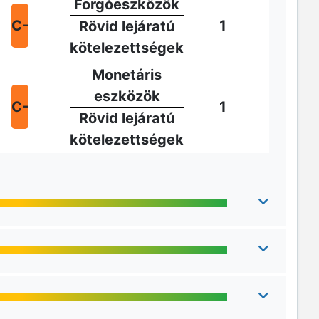
Forgóeszközök
C-
1
Rövid lejáratú
kötelezettségek
Monetáris
eszközök
C-
1
Rövid lejáratú
kötelezettségek