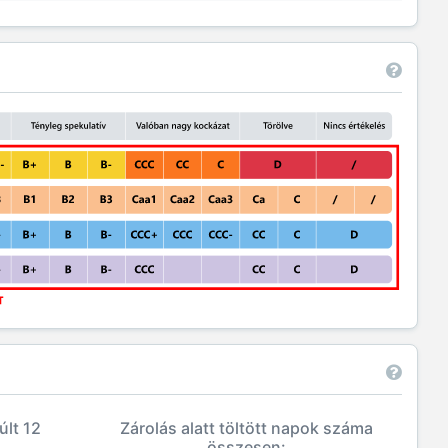
últ 12
Zárolás alatt töltött napok száma
összesen: