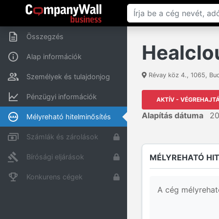
Összegzés
Healclo
Alap információk
Révay köz 4.
,
1065
,
Bu
Személyek és tulajdonjog
Pénzügyi információk
AKTÍV - VÉGREHAJT
Alapítás dátuma
20
Mélyreható hitelminősítés
Számlák és zárolások
MÉLYREHATÓ HIT
Bírósági eljárások
Konkurens cégek
A cég mélyrehat