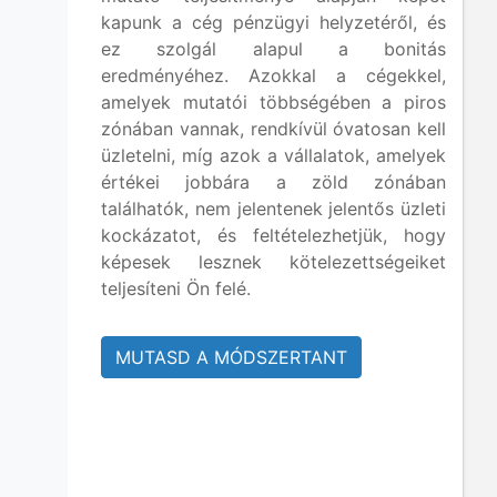
kapunk a cég pénzügyi helyzetéről, és
ez szolgál alapul a bonitás
eredményéhez. Azokkal a cégekkel,
amelyek mutatói többségében a piros
zónában vannak, rendkívül óvatosan kell
üzletelni, míg azok a vállalatok, amelyek
értékei jobbára a zöld zónában
találhatók, nem jelentenek jelentős üzleti
kockázatot, és feltételezhetjük, hogy
képesek lesznek kötelezettségeiket
teljesíteni Ön felé.
MUTASD A MÓDSZERTANT