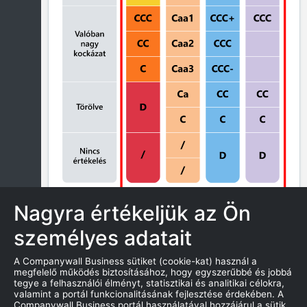
Nagyra értékeljük az Ön
személyes adatait
ZÁROLÁS
A Companywall Business sütiket (cookie-kat) használ a
megfelelő működés biztosításához, hogy egyszerűbbé és jobbá
tegye a felhasználói élményt, statisztikai és analitikai célokra,
valamint a portál funkcionalitásának fejlesztése érdekében. A
AZ ÖSSZEFOGLALÓ MUTATJA A
Companywall Business portál használatával hozzájárul a sütik