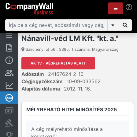
Nánavill-véd LM Kft. "kt. a."
Összegzés
Széchenyi út 56.
,
3385
,
Tiszanána
,
Magyarország
Alap információk
AKTÍV - VÉGREHAJTÁS ALATT
Személyek és tulajdonjog
Adószám
24167624-2-10
Cégjegyzékszám
10-09-033562
Pénzügyi információk
Alapítás dátuma
2012. 11. 16.
Mélyreható hitelminősítés
MÉLYREHATÓ HITELMINŐSÍTÉS 2025
Számlák és zárolások
Bírósági eljárások
A cég mélyreható minősítése a
Konkurens cégek
következő: