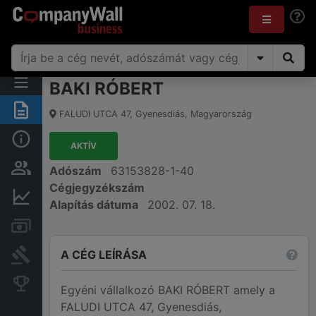
BAKI RÓBERT
Összegzés
FALUDI UTCA 47
,
Gyenesdiás
,
Magyarország
Alap információk
AKTÍV
Személyek és tulajdonjog
Adószám
63153828-1-40
Cégjegyzékszám
Pénzügyi információk
Alapítás dátuma
2002. 07. 18.
Számlák és zárolások
A CÉG LEÍRÁSA
Bírósági eljárások
Konkurens cégek
Egyéni vállalkozó BAKI RÓBERT amely a
FALUDI UTCA 47, Gyenesdiás,