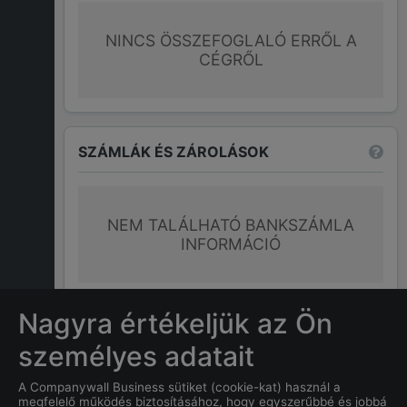
NINCS ÖSSZEFOGLALÓ ERRŐL A
CÉGRŐL
SZÁMLÁK ÉS ZÁROLÁSOK
NEM TALÁLHATÓ BANKSZÁMLA
INFORMÁCIÓ
További információk
Nagyra értékeljük az Ön
személyes adatait
GYAKRAN ISMÉTELT KÉRDÉSEK
A Companywall Business sütiket (cookie-kat) használ a
megfelelő működés biztosításához, hogy egyszerűbbé és jobbá