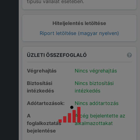
típusú vállalat esetében.
Hiteljelentés letöltése
Riport letöltése (magyar nyelven)
ÜZLETI ÖSSZEFOGLALÓ
Végrehajtás
Nincs végrehajtás
Biztosítási
Nincs biztosítási
intézkedés
intézkedés
Adótartozások:
Nincs adótartozás
A
A cég bejelentette az
foglalkoztatás
alkalmazottakat
bejelentése