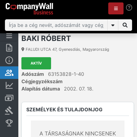
BAKI RÓBERT
Összegzés
FALUDI UTCA 47
,
Gyenesdiás
,
Magyarország
Alap információk
AKTÍV
Személyek és tulajdonjog
Adószám
63153828-1-40
Cégjegyzékszám
Pénzügyi információk
Alapítás dátuma
2002. 07. 18.
Számlák és zárolások
SZEMÉLYEK ÉS TULAJDONJOG
Bírósági eljárások
Konkurens cégek
A TÁRSASÁGNAK NINCSENEK