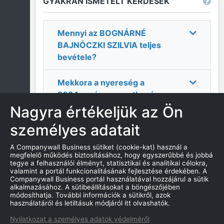
GYAKRAN ISMÉTELT KÉRDÉSEK
Mennyi az
BOGNÁRNÉ
BAJNÓCZKI SZILVIA
teljes
bevétele?
Mekkora a nyereség a
2024
-as évre vonatkozóan a
BOGNÁRNÉ BAJNÓCZKI
Nagyra értékeljük az Ön
SZILVIA
cégnél?
személyes adatait
Mi
BOGNÁRNÉ BAJNÓCZKI
A Companywall Business sütiket (cookie-kat) használ a
megfelelő működés biztosításához, hogy egyszerűbbé és jobbá
SZILVIA
címe?
tegye a felhasználói élményt, statisztikai és analitikai célokra,
valamint a portál funkcionalitásának fejlesztése érdekében. A
Companywall Business portál használatával hozzájárul a sütik
Mi a
BOGNÁRNÉ
alkalmazásához. A sütibeállításokat a böngészőjében
BAJNÓCZKI SZILVIA
cég
módosíthatja. További információk a sütikről, azok
használatáról és letiltásuk módjáról itt olvashatók.
alapításának dátuma?
Nyilatkozat a személyes adatok védelméről