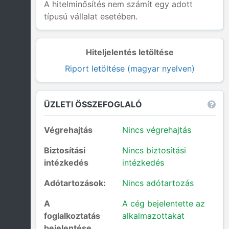
A hitelminősítés nem számít egy adott
típusú vállalat esetében.
Hiteljelentés letöltése
Riport letöltése (magyar nyelven)
ÜZLETI ÖSSZEFOGLALÓ
Végrehajtás
Nincs végrehajtás
Biztosítási
Nincs biztosítási
intézkedés
intézkedés
Adótartozások:
Nincs adótartozás
A
A cég bejelentette az
foglalkoztatás
alkalmazottakat
bejelentése