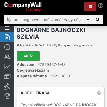
BOGNÁRNÉ BAJNÓCZKI
SZILVIA
Összegzés
NYÍREGYHÁZA UTCA 60
,
Budapest
,
Magyarország
Alap információk
AKTÍV
Személyek és tulajdonjog
Adószám
57579467-1-43
Pénzügyi információk
Cégjegyzékszám
Alapítás dátuma
2021. 08. 02.
Számlák és zárolások
Bírósági eljárások
A CÉG LEÍRÁSA
Konkurens cégek
Egyéni vállalkozó BOGNÁRNÉ BAJNÓCZKI