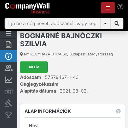
BOGNÁRNÉ BAJNÓCZKI
SZILVIA
Összegzés
NYÍREGYHÁZA UTCA 60
,
Budapest
,
Magyarország
Alap információk
AKTÍV
Személyek és tulajdonjog
Adószám
57579467-1-43
Pénzügyi információk
Cégjegyzékszám
Alapítás dátuma
2021. 08. 02.
Számlák és zárolások
Bírósági eljárások
ALAP INFORMÁCIÓK
Konkurens cégek
Név