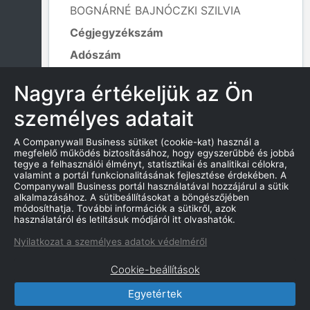
BOGNÁRNÉ BAJNÓCZKI SZILVIA
Cégjegyzékszám
Adószám
57579467-1-43
Nagyra értékeljük az Ön
Alapítás dátuma
2021. 08. 02.
személyes adatait
Tevékenység kódja
A Companywall Business sütiket (cookie-kat) használ a
692003 - Könyvelés;
megfelelő működés biztosításához, hogy egyszerűbbé és jobbá
Leaflet
|
© OpenStreetMap contributors
tegye a felhasználói élményt, statisztikai és analitikai célokra,
valamint a portál funkcionalitásának fejlesztése érdekében. A
Companywall Business portál használatával hozzájárul a sütik
alkalmazásához. A sütibeállításokat a böngészőjében
módosíthatja. További információk a sütikről, azok
KAPCSOLATOK
használatáról és letiltásuk módjáról itt olvashatók.
Nyilatkozat a személyes adatok védelméről
Cookie-beállítások
Egyetértek
CompanyWall Business © 2026
|
Kapcsolat
|
Felhasználási feltétek
|
Adatvédelmi szabályzat