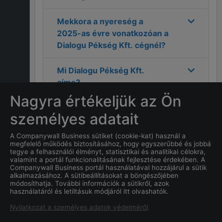
Mekkora a nyereség a
2025
-as évre vonatkozóan a
Dialogu Pékség Kft.
cégnél?
Mi
Dialogu Pékség Kft.
címe?
Nagyra értékeljük az Ön
Melyek a
Dialogu Pékség
személyes adatait
Kft.
elérhetőségei?
A Companywall Business sütiket (cookie-kat) használ a
megfelelő működés biztosításához, hogy egyszerűbbé és jobbá
Hány alkalmazottja van a
tegye a felhasználói élményt, statisztikai és analitikai célokra,
Dialogu Pékség Kft.
cégnek?
valamint a portál funkcionalitásának fejlesztése érdekében. A
Companywall Business portál használatával hozzájárul a sütik
alkalmazásához. A sütibeállításokat a böngészőjében
Mi a
Dialogu Pékség Kft.
cég
módosíthatja. További információk a sütikről, azok
használatáról és letiltásuk módjáról itt olvashatók.
alapításának dátuma?
Nyilatkozat a személyes adatok védelméről