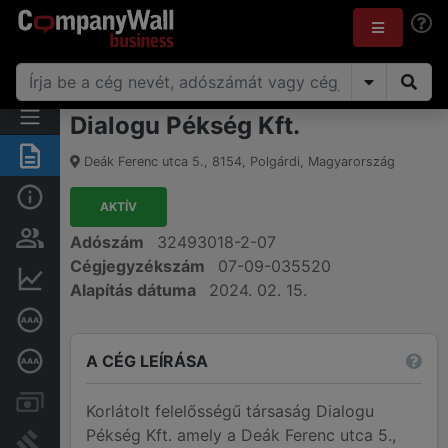
Dialogu Pékség Kft.
Összegzés
Deák Ferenc utca 5.
,
8154
,
Polgárdi
,
Magyarország
Alap információk
AKTÍV
Személyek és tulajdonjog
Adószám
32493018-2-07
Cégjegyzékszám
07-09-035520
Pénzügyi információk
Alapítás dátuma
2024. 02. 15.
Cégkiválósági tanúsítvány
A CÉG LEÍRÁSA
Mélyreható hitelminősítés
Számlák és zárolások
Korlátolt felelősségű társaság Dialogu
Pékség Kft. amely a Deák Ferenc utca 5.,
Bírósági eljárások