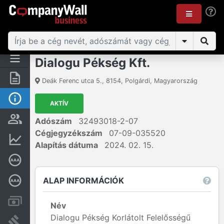
Dialogu Pékség Kft.
Összegzés
Deák Ferenc utca 5.
,
8154
,
Polgárdi
,
Magyarország
Alap információk
AKTÍV
Személyek és tulajdonjog
Adószám
32493018-2-07
Cégjegyzékszám
07-09-035520
Pénzügyi információk
Alapítás dátuma
2024. 02. 15.
Cégkiválósági tanúsítvány
ALAP INFORMÁCIÓK
Mélyreható hitelminősítés
Számlák és zárolások
Név
Dialogu Pékség Korlátolt Felelősségű
Bírósági eljárások