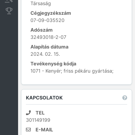
Társaság
Konkurens cégek
Cégjegyzékszám
07-09-035520
Adószám
32493018-2-07
Alapítás dátuma
2024. 02. 15.
Tevékenység kódja
1071 - Kenyér; friss pékáru gyártása;
Leaflet
|
© OpenStreetMap contributors
KAPCSOLATOK
TEL
301149199
E-MAIL