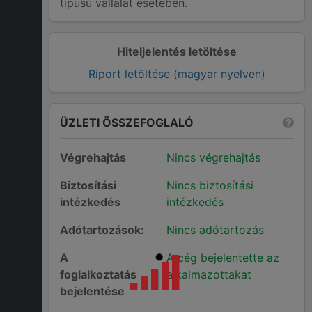
típusú vállalat esetében.
Hiteljelentés letöltése
Riport letöltése (magyar nyelven)
ÜZLETI ÖSSZEFOGLALÓ
Végrehajtás
Nincs végrehajtás
Biztosítási
Nincs biztosítási
intézkedés
intézkedés
Adótartozások:
Nincs adótartozás
A
A cég bejelentette az
foglalkoztatás
alkalmazottakat
bejelentése