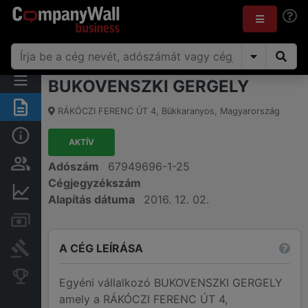
BUKOVENSZKI GERGELY
Összegzés
RÁKÓCZI FERENC ÚT 4
,
Bükkaranyos
,
Magyarország
Alap információk
AKTÍV
Személyek és tulajdonjog
Adószám
67949696-1-25
Cégjegyzékszám
Pénzügyi információk
Alapítás dátuma
2016. 12. 02.
Számlák és zárolások
A CÉG LEÍRÁSA
Bírósági eljárások
Konkurens cégek
Egyéni vállalkozó BUKOVENSZKI GERGELY
amely a RÁKÓCZI FERENC ÚT 4,