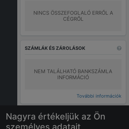
NINCS ÖSSZEFOGLALÓ ERRŐL A
CÉGRŐL
SZÁMLÁK ÉS ZÁROLÁSOK
NEM TALÁLHATÓ BANKSZÁMLA
INFORMÁCIÓ
További információk
Nagyra értékeljük az Ön
GYAKRAN ISMÉTELT KÉRDÉSEK
személyes adatait