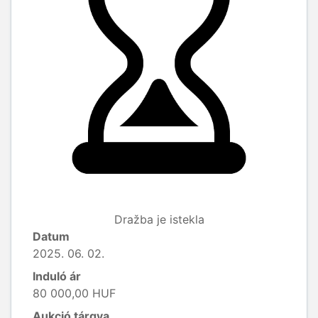
Dražba je istekla
Datum
2025. 06. 02.
Induló ár
80 000,00 HUF
Aukció tárgya