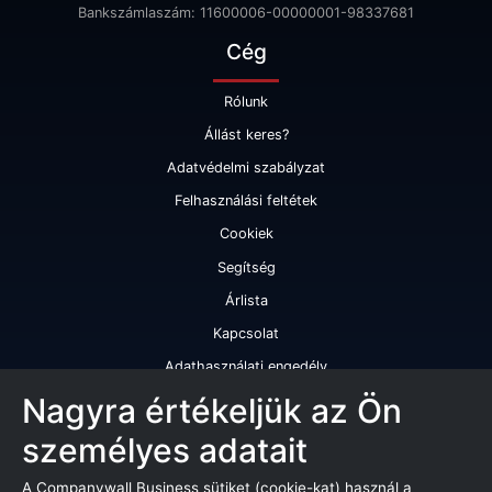
Bankszámlaszám: 11600006-00000001-98337681
Cég
Rólunk
Állást keres?
Adatvédelmi szabályzat
Felhasználási feltétek
Cookiek
Segítség
Árlista
Kapcsolat
Adathasználati engedély
Szolgáltatásaink
Nagyra értékeljük az Ön
személyes adatait
Cégminősítés
Cégminősítési riport
A Companywall Business sütiket (cookie-kat) használ a