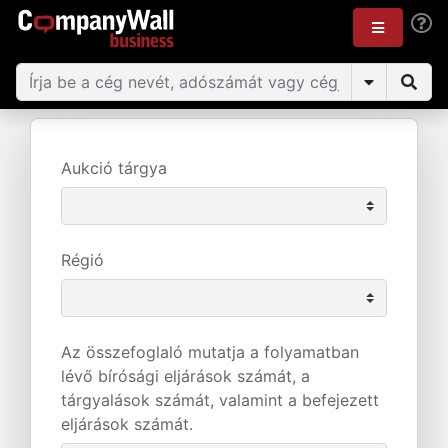
Aukció tárgya
Régió
Az összefoglaló mutatja a folyamatban
lévő bírósági eljárások számát, a
tárgyalások számát, valamint a befejezett
eljárások számát.