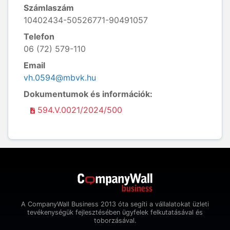
Számlaszám
10402434-50526771-90491057
Telefon
06 (72) 579-110
Email
vh.0594@mbvk.hu
Dokumentumok és információk:
594.V.0021/2024/500
A CompanyWall Business 2013 óta segíti a vállalatokat üzleti
tevékenységük fejlesztésében ügyfelek felkutatásával és
toborzásával.