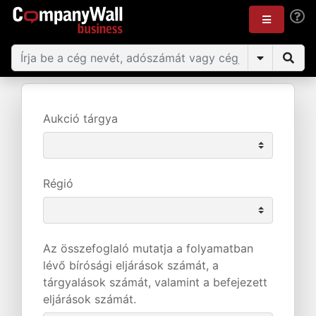
Aukció tárgya
Régió
Az összefoglaló mutatja a folyamatban
lévő bírósági eljárások számát, a
tárgyalások számát, valamint a befejezett
eljárások számát.