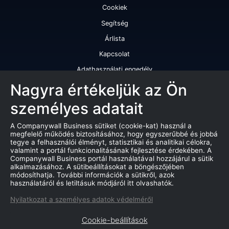
Cookiek
Segítség
Árlista
Kapcsolat
Adathasználati engedély
Szolgáltatásaink
Nagyra értékeljük az Ön
személyes adatait
Cégminősítés
Cégminősítési riport
A Companywall Business sütiket (cookie-kat) használ a
megfelelő működés biztosításához, hogy egyszerűbbé és jobbá
Kiváló cégminősítési tanúsítvány
tegye a felhasználói élményt, statisztikai és analitikai célokra,
valamint a portál funkcionalitásának fejlesztése érdekében. A
Termékek
Companywall Business portál használatával hozzájárul a sütik
alkalmazásához. A sütibeállításokat a böngészőjében
Companywall Business - Adattovábbítási szerződés
módosíthatja. További információk a sütikről, azok
használatáról és letiltásuk módjáról itt olvashatók.
Csődeljárások
Nyilatkozat a személyes adatok védelméről
Árverések
Cookie-beállítások
Marketing adatbázis