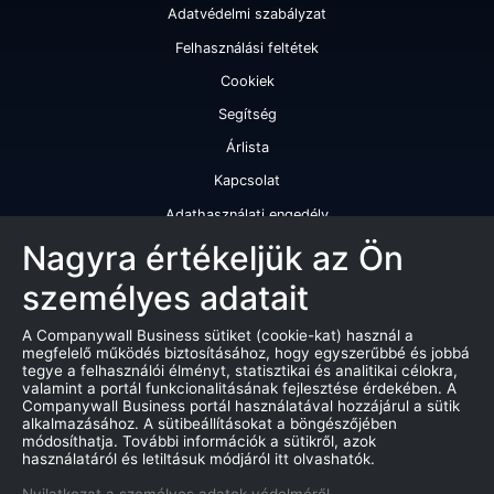
Adatvédelmi szabályzat
Felhasználási feltétek
Cookiek
Segítség
Árlista
Kapcsolat
Adathasználati engedély
Szolgáltatásaink
Nagyra értékeljük az Ön
személyes adatait
Cégminősítés
Cégminősítési riport
A Companywall Business sütiket (cookie-kat) használ a
megfelelő működés biztosításához, hogy egyszerűbbé és jobbá
Kiváló cégminősítési tanúsítvány
tegye a felhasználói élményt, statisztikai és analitikai célokra,
valamint a portál funkcionalitásának fejlesztése érdekében. A
Termékek
Companywall Business portál használatával hozzájárul a sütik
alkalmazásához. A sütibeállításokat a böngészőjében
Companywall Business - Adattovábbítási szerződés
módosíthatja. További információk a sütikről, azok
használatáról és letiltásuk módjáról itt olvashatók.
Csődeljárások