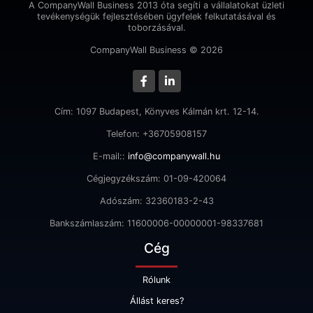
A CompanyWall Business 2013 óta segíti a vállalatokat üzleti
tevékenységük fejlesztésében ügyfelek felkutatásával és
toborzásával.
CompanyWall Business © 2026
Cím: 1097 Budapest, Könyves Kálmán krt. 12-14.
Telefon: +36705908157
E-mail::
info@companywall.hu
Cégjegyzékszám: 01-09-420064
Adószám: 32360183-2-43
Bankszámlaszám: 11600006-00000001-98337681
Cég
Rólunk
Állást keres?