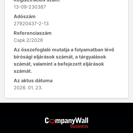
13-09-230387
Adószám
27920437-2-13
Referenciaszám
Cspk.2/2026
Az összefoglaló mutatja a folyamatban lévő
bírósági eljárások számát, a tárgyalások
számát, valamint a befejezett eljárások
számát.
Az aktus dátuma
2026. 01. 23.