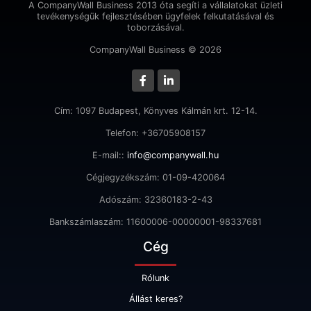
A CompanyWall Business 2013 óta segíti a vállalatokat üzleti
tevékenységük fejlesztésében ügyfelek felkutatásával és
toborzásával.
CompanyWall Business © 2026
Cím: 1097 Budapest, Könyves Kálmán krt. 12-14.
Telefon: +36705908157
E-mail::
info@companywall.hu
Cégjegyzékszám: 01-09-420064
Adószám: 32360183-2-43
Bankszámlaszám: 11600006-00000001-98337681
Cég
Rólunk
Állást keres?