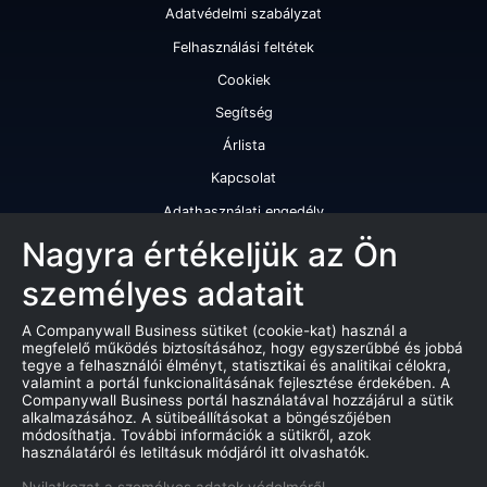
Adatvédelmi szabályzat
Felhasználási feltétek
Cookiek
Segítség
Árlista
Kapcsolat
Adathasználati engedély
Szolgáltatásaink
Nagyra értékeljük az Ön
személyes adatait
Cégminősítés
Cégminősítési riport
A Companywall Business sütiket (cookie-kat) használ a
megfelelő működés biztosításához, hogy egyszerűbbé és jobbá
Kiváló cégminősítési tanúsítvány
tegye a felhasználói élményt, statisztikai és analitikai célokra,
valamint a portál funkcionalitásának fejlesztése érdekében. A
Termékek
Companywall Business portál használatával hozzájárul a sütik
alkalmazásához. A sütibeállításokat a böngészőjében
Companywall Business - Adattovábbítási szerződés
módosíthatja. További információk a sütikről, azok
használatáról és letiltásuk módjáról itt olvashatók.
Csődeljárások