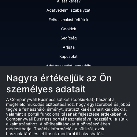
Állást keres?
Adatvédelmi szabályzat
Felhasználási feltétek
Cookiek
Segítség
Árlista
Kapcsolat
Adathasználati engedély
Szolgáltatásaink
Nagyra értékeljük az Ön
személyes adatait
Cégminősítés
Cégminősítési riport
A Companywall Business sütiket (cookie-kat) használ a
megfelelő működés biztosításához, hogy egyszerűbbé és jobbá
Kiváló cégminősítési tanúsítvány
tegye a felhasználói élményt, statisztikai és analitikai célokra,
valamint a portál funkcionalitásának fejlesztése érdekében. A
Termékek
Companywall Business portál használatával hozzájárul a sütik
alkalmazásához. A sütibeállításokat a böngészőjében
Companywall Business - Adattovábbítási szerződés
módosíthatja. További információk a sütikről, azok
használatáról és letiltásuk módjáról itt olvashatók.