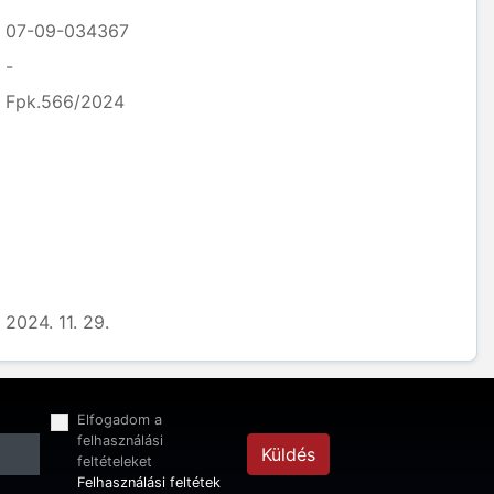
07-09-034367
-
Fpk.566/2024
2024. 11. 29.
Elfogadom a
felhasználási
Küldés
feltételeket
Felhasználási feltétek