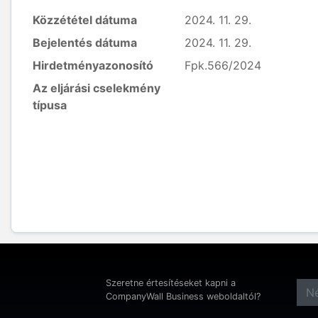
Közzététel dátuma
2024. 11. 29.
Bejelentés dátuma
2024. 11. 29.
Hirdetményazonosító
Fpk.566/2024
Az eljárási cselekmény
típusa
Szeretne értesítéseket kapni a
CompanyWall Business weboldaltól?