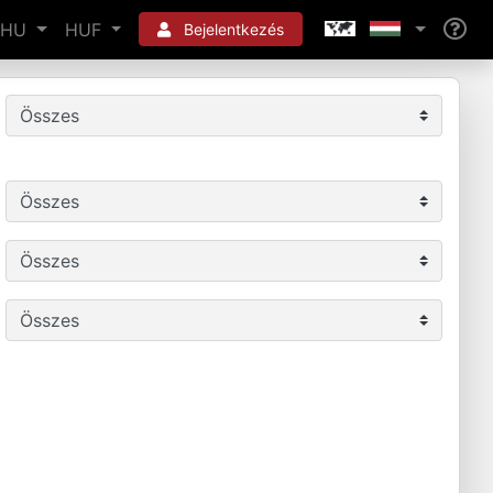
HU
HUF
Bejelentkezés