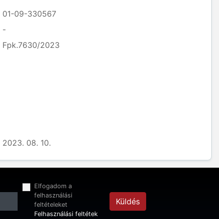
01-09-330567
-
Fpk.7630/2023
2023. 08. 10.
Elfogadom a
felhasználási
Küldés
feltételeket
Felhasználási feltétek