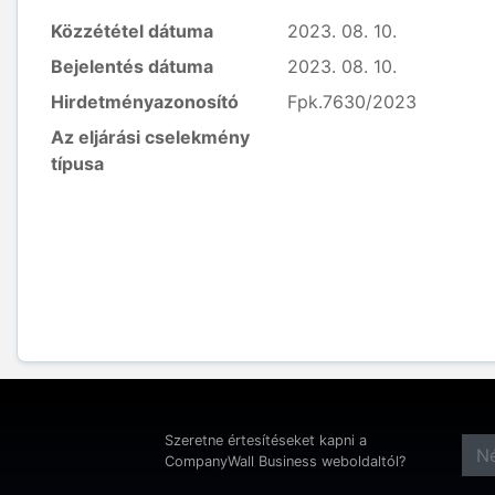
Közzététel dátuma
2023. 08. 10.
Bejelentés dátuma
2023. 08. 10.
Hirdetményazonosító
Fpk.7630/2023
Az eljárási cselekmény
típusa
Szeretne értesítéseket kapni a
CompanyWall Business weboldaltól?