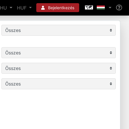
HU
HUF
Bejelentkezés