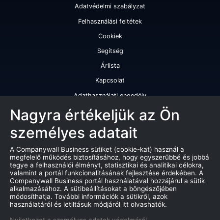
Adatvédelmi szabályzat
Felhasználási feltétek
Cookiek
Segítség
Árlista
Kapcsolat
Adathasználati engedély
Szolgáltatásaink
Nagyra értékeljük az Ön
személyes adatait
Cégminősítés
Cégminősítési riport
A Companywall Business sütiket (cookie-kat) használ a
megfelelő működés biztosításához, hogy egyszerűbbé és jobbá
Kiváló cégminősítési tanúsítvány
tegye a felhasználói élményt, statisztikai és analitikai célokra,
valamint a portál funkcionalitásának fejlesztése érdekében. A
Termékek
Companywall Business portál használatával hozzájárul a sütik
alkalmazásához. A sütibeállításokat a böngészőjében
Companywall Business - Adattovábbítási szerződés
módosíthatja. További információk a sütikről, azok
használatáról és letiltásuk módjáról itt olvashatók.
Csődeljárások