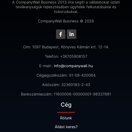
A CompanyWall Business 2013 óta segíti a vállalatokat üzleti
tevékenységük fejlesztésében ügyfelek felkutatásával és
toborzásával.
CompanyWall Business © 2026
Cím: 1097 Budapest, Könyves Kálmán krt. 12-14.
Telefon: +36705908157
E-mail::
info@companywall.hu
Cégjegyzékszám: 01-09-420064
Adószám: 32360183-2-43
Bankszámlaszám: 11600006-00000001-98337681
Cég
Rólunk
Állást keres?