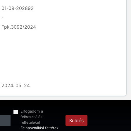
01-09-202892
-
Fpk.3092/2024
2024. 05. 24.
Elfogadom a
felhasználási
Küldés
feltételeket
Felhasználási feltétek