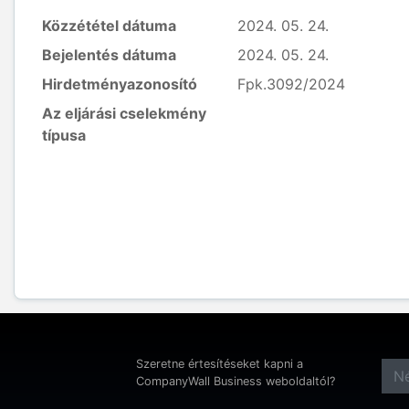
Közzététel dátuma
2024. 05. 24.
Bejelentés dátuma
2024. 05. 24.
Hirdetményazonosító
Fpk.3092/2024
Az eljárási cselekmény
típusa
Szeretne értesítéseket kapni a
CompanyWall Business weboldaltól?