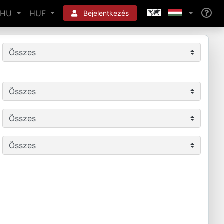
HU
HUF
Bejelentkezés